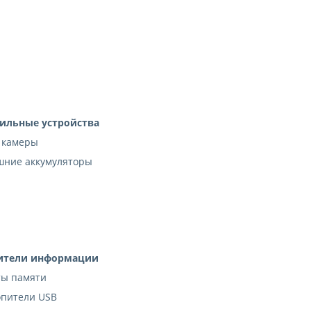
ильные устройства
 камеры
шние аккумуляторы
ители информации
ты памяти
опители USB