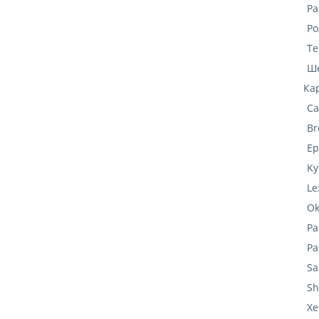
Ра
Ро
Те
Ше
Ка
Ca
Br
Ep
Ky
Le
Ok
Pa
P
S
Sh
Xe