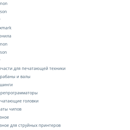
anon
son
P
xmark
рнила
anon
son
P
пчасти для печатающей техники
рабаны и валы
ушинги
ерепрограмматоры
чатающие головки
аты чипов
зное
зное для струйных принтеров