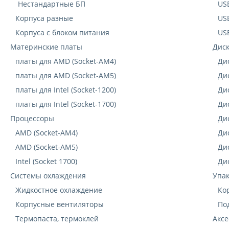
Нестандартные БП
US
Корпуса разные
US
Корпуса с блоком питания
US
Материнские платы
Дис
платы для AMD (Socket-AM4)
Дис
платы для AMD (Socket-AM5)
Ди
платы для Intel (Socket-1200)
Ди
платы для Intel (Socket-1700)
Ди
Процессоры
Ди
AMD (Socket-AM4)
Ди
AMD (Socket-AM5)
Ди
Intel (Socket 1700)
Ди
Системы охлаждения
Упак
Жидкостное охлаждение
Ко
Корпусные вентиляторы
По
Термопаста, термоклей
Аксе