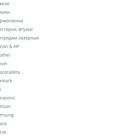
кели
лики
рмопленки
стерни, втулки
ртриджи лазерные
non & HP
other
son
oceraMita
xmark
i
nasonic
antum
amsung
arp
rox