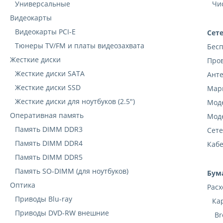
Универсальные
Чи
Видеокарты
Видеокарты PCI-E
Сет
Тюнеры TV/FM и платы видеозахвата
Бесп
Жесткие диски
Пров
Жесткие диски SATA
Анте
Жесткие диски SSD
Мар
Жесткие диски для ноутбуков (2.5")
Моде
Оперативная память
Моде
Память DIMM DDR3
Cете
Память DIMM DDR4
Кабе
Память DIMM DDR5
Память SO-DIMM (для ноутбуков)
Бум
Оптика
Расх
Приводы Blu-ray
Ка
Приводы DVD-RW внешние
Br