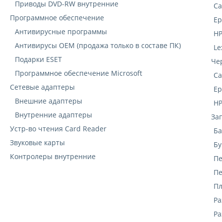
Приводы DVD-RW внутренние
C
Программное обеспечение
Ep
Антивирусные программы
H
Антивирусы OEM (продажа только в составе ПК)
Le
Подарки ESET
Че
Программное обеспечение Microsoft
C
Сетевые адаптеры
Ep
Внешние адаптеры
H
Внутренние адаптеры
За
Устр-во чтения Card Reader
Ба
Звуковые карты
Б
Контролеры внутренние
П
Пе
Пл
Ра
Ра