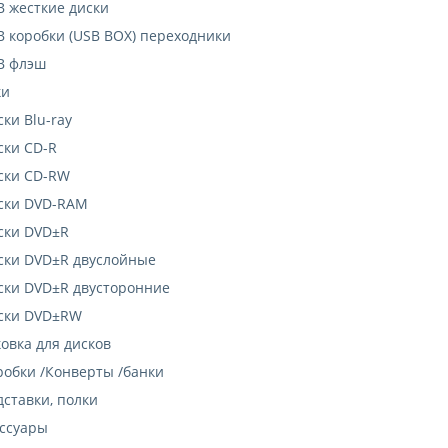
B жесткие диски
B коробки (USB BOX) переходники
B флэш
ки
ки Blu-ray
ски CD-R
ски CD-RW
ски DVD-RAM
ски DVD±R
ски DVD±R двуслойные
ски DVD±R двусторонние
ски DVD±RW
овка для дисков
робки /Конверты /банки
дставки, полки
сcуары