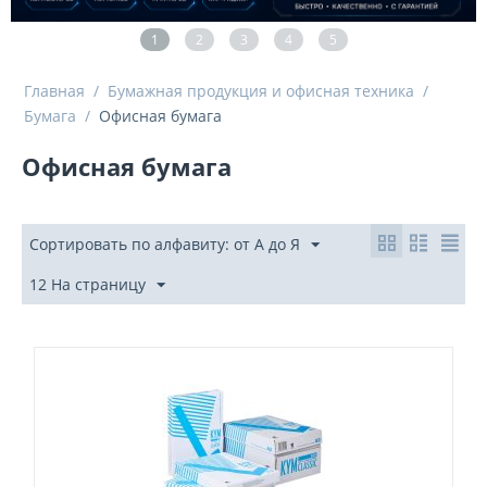
1
2
3
4
5
Главная
/
Бумажная продукция и офисная техника
/
Бумага
/
Офисная бумага
Офисная бумага
Сортировать по алфавиту: от А до Я
12 На страницу