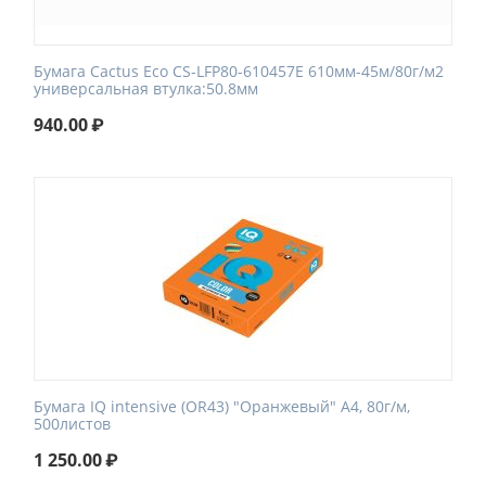
Бумага Cactus Eco CS-LFP80-610457E 610мм-45м/80г/м2
универсальная втулка:50.8мм
940.00
₽
Бумага IQ intensive (OR43) "Оранжевый" A4, 80г/м,
500листов
1 250.00
₽