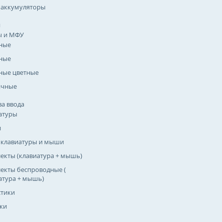
 аккумуляторы
я
ы и МФУ
ные
ные
ные цветные
ичные
ва ввода
атуры
и
 клавиатуры и мыши
екты (клавиатура + мышь)
екты беспроводные (
атура + мышь)
тики
ки