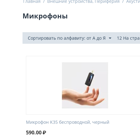
Главная
/
Внешние устройства, Периферия
/
Акуст
Микрофоны
Сортировать по алфавиту: от А до Я
12 На стр
Микрофон K35 беспроводной, черный
590.00
₽