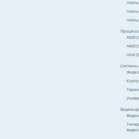
платы
платы 
платы 
Процесс
AMD (
AMD (
Intel 
Системы 
Жидко
Корпу
Термо
Униве
Видеока
Видео
Тюнер
видео