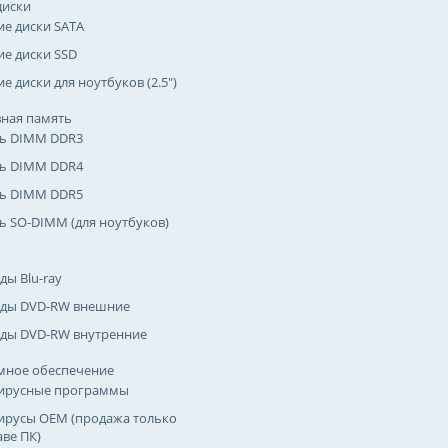
диски
ие диски SATA
ие диски SSD
е диски для ноутбуков (2.5")
ная память
ь DIMM DDR3
ь DIMM DDR4
ь DIMM DDR5
ь SO-DIMM (для ноутбуков)
ды Blu-ray
ды DVD-RW внешние
ды DVD-RW внутренние
мное обеспечение
ирусные программы
ирусы OEM (продажа только
аве ПК)