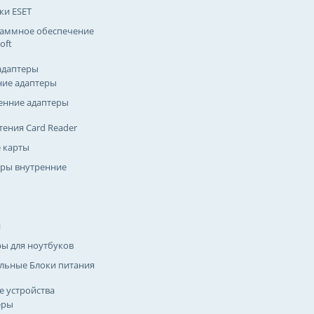
ки ESET
аммное обеспечение
oft
адаптеры
ие адаптеры
енние адаптеры
тения Card Reader
 карты
ры внутренние
и
ры для ноутбуков
льные Блоки питания
 устройства
еры