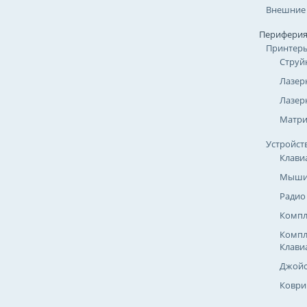
Внешние
Перифери
Принтер
Струй
Лазер
Лазер
Матр
Устройст
Клави
Мыш
Радио
Компл
Компл
Клави
Джойс
Коври