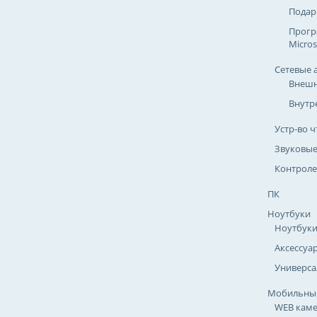
Подар
Прогр
Micros
Сетевые 
Внешн
Внутр
Устр-во ч
Звуковые
Контроле
ПК
Ноутбуки
Ноутбук
Аксессуа
Универса
Мобильные
WEB кам