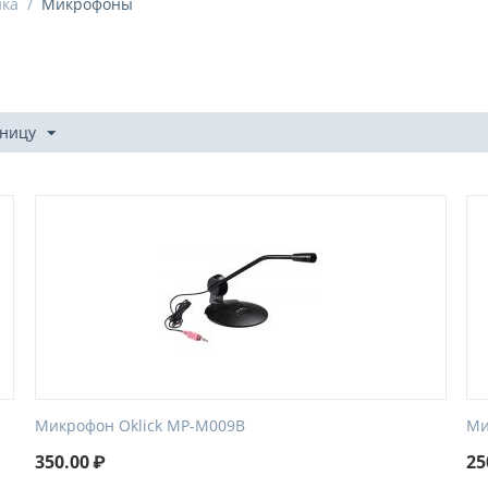
ика
/
Микрофоны
аницу
Микрофон Oklick MP-M009B
Ми
350.00
₽
25