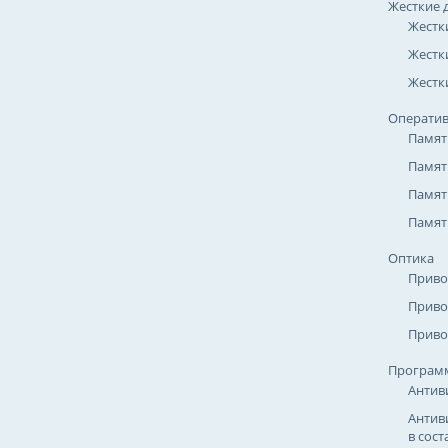
Жесткие 
Жестк
Жестк
Жестки
Оператив
Памят
Памят
Памят
Памят
Оптика
Приво
Приво
Приво
Програм
Антив
Антив
в сост