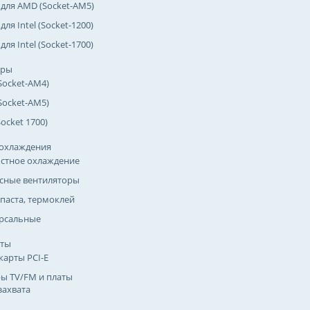
 для AMD (Socket-AM5)
для Intel (Socket-1200)
для Intel (Socket-1700)
оры
Socket-AM4)
Socket-AM5)
(Socket 1700)
охлаждения
стное охлаждение
сные вентиляторы
паста, термоклей
рсальные
рты
карты PCI-E
ы TV/FM и платы
захвата