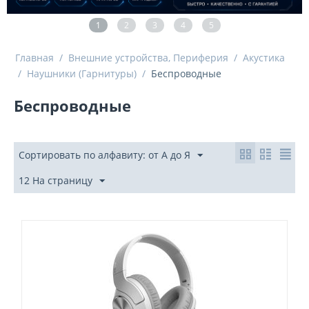
1
2
3
4
5
Главная
/
Внешние устройства, Периферия
/
Акустика
/
Наушники (Гарнитуры)
/
Беспроводные
Беспроводные
Сортировать по алфавиту: от А до Я
12 На страницу