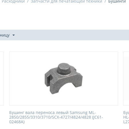
Расходники
/
Запчасти для печатающей техники
/
Бушинги
аницу
Бушинг вала переноса левый Samsung ML-
Бу
2850/2855/3310/3710/SCX-4727/4824/4828 (JC61-
HL
02468A)
L2