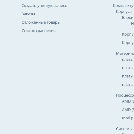
Создать учетную запись
Комплект
Корпуса
Заказы
Блоки
Отложенные товары
Н
Список сравнения
Корпу
Корпу
Материнс
платы
платы
платы 
платы 
Процесс
AMD (
AMD (
Intel 
Системы 