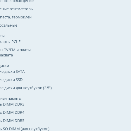
стное охлаждение
сные вентиляторы
паста, термоклей
рсальные
рты
карты PCI-E
ы TV/FM и платы
захвата
диски
ие диски SATA
ие диски SSD
е диски для ноутбуков (2.5")
ная память
ь DIMM DDR3
ь DIMM DDR4
ь DIMM DDR5
ь SO-DIMM (для ноутбуков)