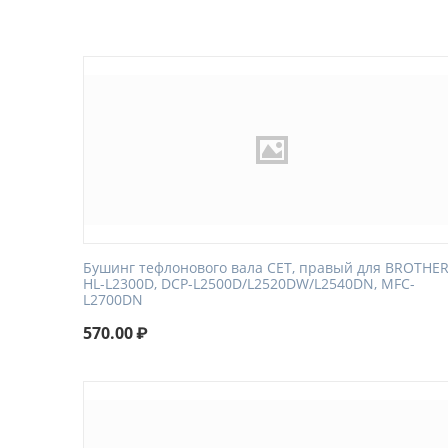
Бушинг тефлонового вала CET, правый для BROTHE
HL-L2300D, DCP-L2500D/L2520DW/L2540DN, MFC-
L2700DN
570.00
₽