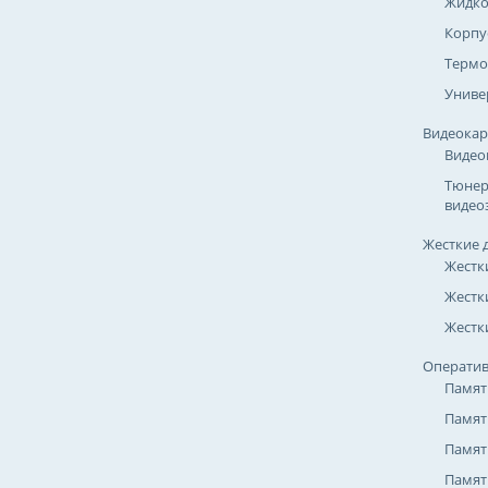
Жидко
Корпу
Термо
Униве
Видеока
Видео
Тюнер
видео
Жесткие 
Жестк
Жестк
Жестки
Оператив
Памят
Памят
Памят
Памят