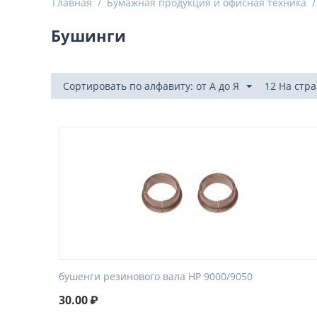
Главная
/
Бумажная продукция и офисная техника
/
Бушинги
Сортировать по алфавиту: от А до Я
12 На стр
бушенги резинового вала HP 9000/9050
30.00
₽