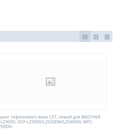
шинг тефлонового вала CET, левый для BROTHER
-L2300D, DCP-L2500D/L2520DW/L2540DN, MFC-
700DN