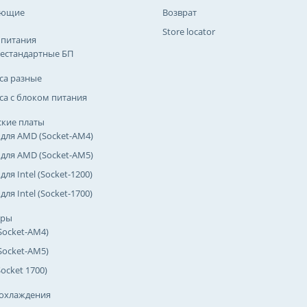
ующие
Возврат
Store locator
 питания
естандартные БП
са разные
са с блоком питания
кие платы
 для AMD (Socket-AM4)
 для AMD (Socket-AM5)
для Intel (Socket-1200)
для Intel (Socket-1700)
оры
Socket-AM4)
Socket-AM5)
(Socket 1700)
охлаждения