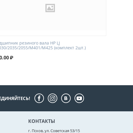
дшипник резиного вала HP LJ
030/2035/2055/M401/M425 (комплект 2шт.)
0.00
₽
ЕДИНЯЙТЕСЬ!
КОНТАКТЫ
г. Псков, ул. Советская 53/15