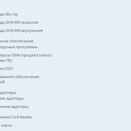
ды Blu-ray
ды DVD-RW внешние
ды DVD-RW внутренние
мное обеспечение
ирусные программы
ирусы OEM (продажа только
аве ПК)
ки ESET
аммное обеспечение
oft
адаптеры
ие адаптеры
енние адаптеры
тения Card Reader
 карты