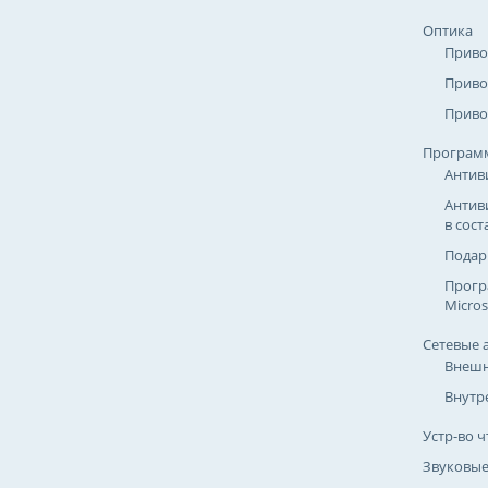
Оптика
Приво
Приво
Приво
Програм
Антив
Антив
в сост
Подар
Прогр
Micros
Сетевые 
Внешн
Внутр
Устр-во ч
Звуковые