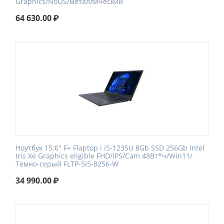
Graphics/NoOS/металлический
64 630.00
₽
Ноутбук 15.6" F+ Flaptop i i5-1235U 8Gb SSD 256Gb Intel
Iris Xe Graphics eligible FHD/IPS/Cam 48Вт*ч/Win11/
Темно-серый FLTP-5i5-8256-W
34 990.00
₽