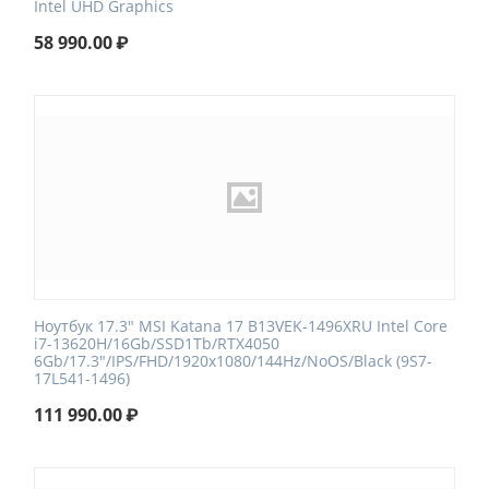
Intel UHD Graphics
58 990.00
₽
Ноутбук 17.3" MSI Katana 17 B13VEK-1496XRU Intel Core
i7-13620H/16Gb/SSD1Tb/RTX4050
6Gb/17.3"/IPS/FHD/1920x1080/144Hz/NoOS/Black (9S7-
17L541-1496)
111 990.00
₽