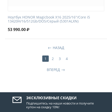
Ноутбук HONOR Magicbook X16 2025/16"/Core i5
13420H/16/512Gb/DOS/Серый (5301ALXN)
53 990.00
₽
НАЗАД
1
2
3
4
ВПЕРЕД
ЭКСКЛЮЗИВНЫЕ СКИДКИ
Подпишитесь на наши новости и получите
купон на скидку 10%!