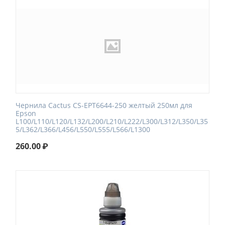
Чернила Cactus CS-EPT6644-250 желтый 250мл для
Epson
L100/L110/L120/L132/L200/L210/L222/L300/L312/L350/L35
5/L362/L366/L456/L550/L555/L566/L1300
260.00
₽