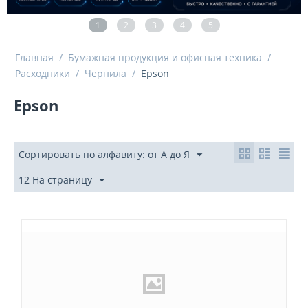
1
2
3
4
5
Главная
/
Бумажная продукция и офисная техника
/
Расходники
/
Чернила
/
Epson
Epson
Сортировать по алфавиту: от А до Я
12 На страницу