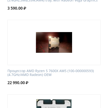
(3.4GHz,5MB,35W,AM4) tray, with Radeon Vega Graphics
3 590.00
₽
Процессор AMD Ryzen 5 7600X AM5 (100-000000593)
(4.7GHz/AMD Radeon) OEM
22 990.00
₽