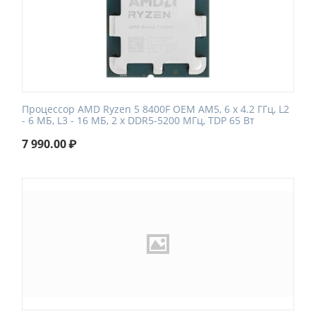
Процессор AMD Ryzen 5 8400F OEM AM5, 6 x 4.2 ГГц, L2
- 6 МБ, L3 - 16 МБ, 2 х DDR5-5200 МГц, TDP 65 Вт
7 990.00
₽