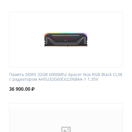
Память DDR5 32GB 6000Mhz Apacer Nox RGB Black CL38
с радиатором AH5U32G60C622NBAA-1 1.35V
36 900.00
₽