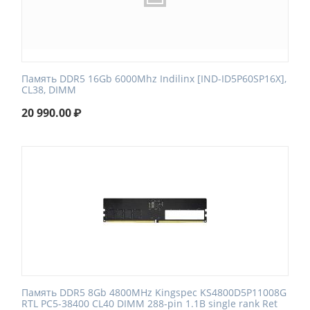
Память DDR5 16Gb 6000Mhz Indilinx [IND-ID5P60SP16X],
CL38, DIMM
20 990.00
₽
Память DDR5 8Gb 4800MHz Kingspec KS4800D5P11008G
RTL PC5-38400 CL40 DIMM 288-pin 1.1В single rank Ret