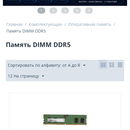
1
2
3
4
5
Главная
/
Комплектующие
/
Оперативная память
/
Память DIMM DDR5
Память DIMM DDR5
Сортировать по алфавиту: от А до Я
12 На страницу