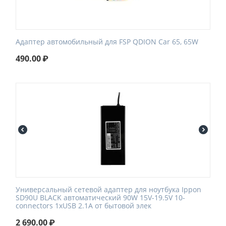
Адаптер автомобильный для FSP QDION Car 65, 65W
490.00
₽
Универсальный сетевой адаптер для ноутбука Ippon
SD90U BLACK автоматический 90W 15V-19.5V 10-
connectors 1xUSB 2.1A от бытовой элек
2 690.00
₽