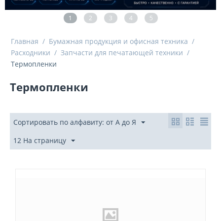
1
2
3
4
5
Главная
/
Бумажная продукция и офисная техника
/
Расходники
/
Запчасти для печатающей техники
/
Термопленки
Термопленки
Сортировать по алфавиту: от А до Я
12 На страницу