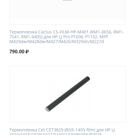
Термопленка Cactus CS-FILM-HP-M401 (RM1-0656, RM1-
7541, RM1-6405) для HP LJ Pro P1606, P1102, MFP
M429dw/M428dw/M427/M426/M329dn/M227d
790.00
₽
Термопленка Cet CET3829 (RG9-1493-film) для HP LJ
1010/1015/1020/1022/1160/1320/P1006/P2015