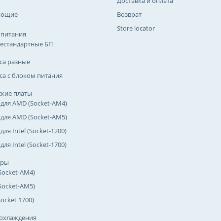
Доставка и оплата
ующие
Возврат
Store locator
 питания
естандартные БП
са разные
са с блоком питания
кие платы
 для AMD (Socket-AM4)
 для AMD (Socket-AM5)
для Intel (Socket-1200)
для Intel (Socket-1700)
оры
Socket-AM4)
Socket-AM5)
(Socket 1700)
охлаждения