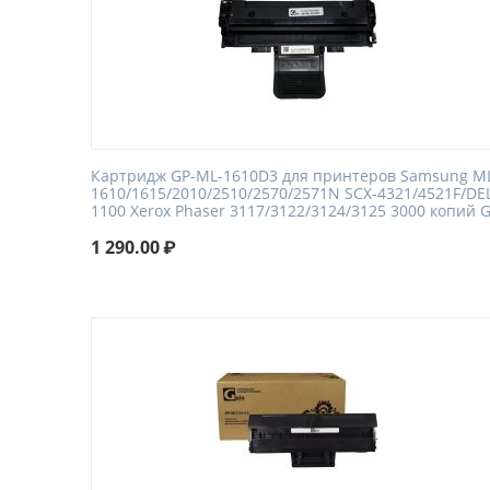
Картридж GP-ML-1610D3 для принтеров Samsung M
1610/1615/2010/2510/2570/2571N SCX-4321/4521F/DE
1100 Xerox Phaser 3117/3122/3124/3125 3000 копий G
1 290.00
₽