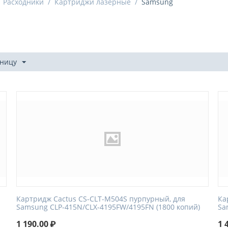
Расходники
/
Картриджи лазерные
/
Samsung
аницу
Картридж Cactus CS-CLT-M504S пурпурный, для
Ка
Samsung CLP-415N/CLX-4195FW/4195FN (1800 копий)
Sa
1 190.00
₽
1 