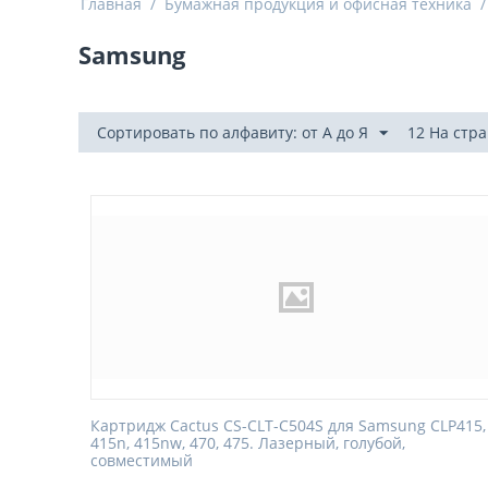
Главная
/
Бумажная продукция и офисная техника
/
Samsung
Сортировать по алфавиту: от А до Я
12 На стр
Картридж Cactus CS-CLT-C504S для Samsung CLP415,
415n, 415nw, 470, 475. Лазерный, голубой,
совместимый