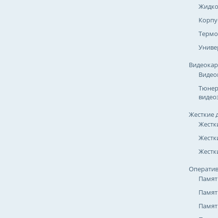
Жидко
Корпу
Термо
Униве
Видеока
Видео
Тюнер
видео
Жесткие 
Жестк
Жестк
Жестки
Оператив
Памят
Памят
Памят