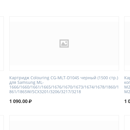
Картридж Colouring CG-MLT-D104S черный (1500 стр.)
Ка
для Samsung ML-
ко
1666/1660/1661/1665/1676/1670/1673/1674/1678/1860/1
M2
861/1865W/SCX3201/3206/3217/3218
M2
1 090.00
₽
1 