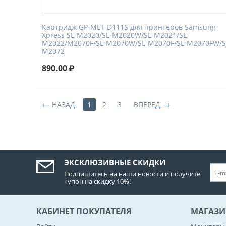
Картридж GP-MLT-D111S для принтеров Samsung
Xpress SL-M2020/SL-M2020W/SL-M2021/SL-
M2022/M2070F/SL-M2070W/SL-M2070F/SL-M2070FW/S
M2072
890.00
₽
НАЗАД
1
2
3
ВПЕРЕД
ЭКСКЛЮЗИВНЫЕ СКИДКИ
Подпишитесь на наши новости и получите
купон на скидку 10%!
КАБИНЕТ ПОКУПАТЕЛЯ
МАГАЗИ