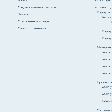
Войти
Мониторы
Создать учетную запись
Комплект
Корпуса
Заказы
Блоки
Отложенные товары
Н
Список сравнения
Корпу
Корпу
Материнс
платы
платы
платы 
платы 
Процесс
AMD (
AMD (
Intel 
Системы 