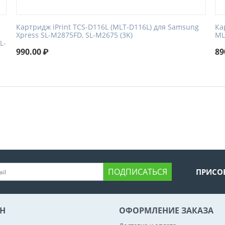
Картридж iPrint TCS-D116L (MLT-D116L) для Samsung
Ка
Xpress SL-M2875FD, SL-M2675 (3K)
ML
L-
990.00
₽
89
ПОДПИСАТЬСЯ
ПРИСО
Н
ОФОРМЛЕНИЕ ЗАКАЗА