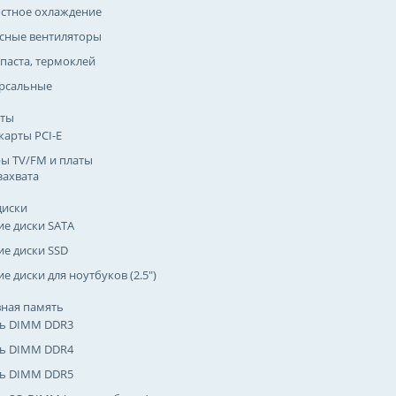
стное охлаждение
сные вентиляторы
паста, термоклей
рсальные
рты
карты PCI-E
ы TV/FM и платы
захвата
диски
ие диски SATA
ие диски SSD
е диски для ноутбуков (2.5")
ная память
ь DIMM DDR3
ь DIMM DDR4
ь DIMM DDR5