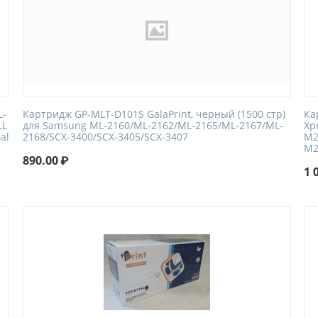
L-
Картридж GP-MLT-D101S GalaPrint, черный (1500 стр)
Ка
LL
для Samsung ML-2160/ML-2162/ML-2165/ML-2167/ML-
Xp
al
2168/SCX-3400/SCX-3405/SCX-3407
M2
M2
890.00
₽
1 