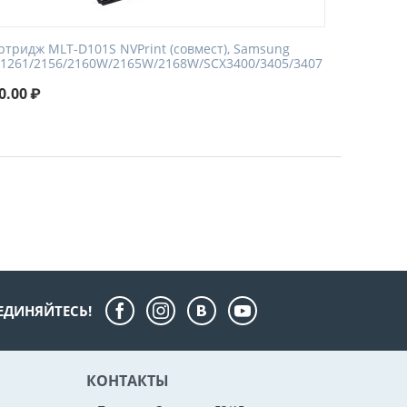
ртридж MLT-D101S NVPrint (совмест), Samsung
1261/2156/2160W/2165W/2168W/SCX3400/3405/3407
0.00
₽
ЕДИНЯЙТЕСЬ!
КОНТАКТЫ