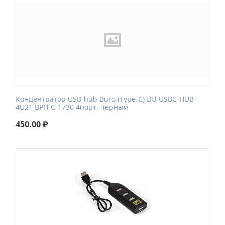
Концентратор USB-hub Buro (Type-C) BU-USBC-HUB-
4U21 BPH-C-1730 4порт. черный
450.00
₽