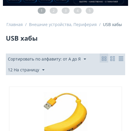
1
2
3
4
5
Главная
/
Внешние устройства, Периферия
/
USB xабы
USB xабы
Сортировать по алфавиту: от А до Я
12 На страницу