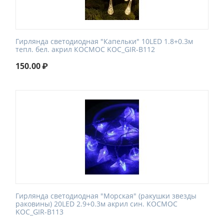
Гирлянда светодиодная "Капельки" 10LED 1.8+0.3м
тепл. бел. акрил КОСМОС KOC_GIR-B112
150.00
₽
Гирлянда светодиодная "Морская" (ракушки звезды
раковины) 20LED 2.9+0.3м акрил син. КОСМОС
KOC_GIR-B113