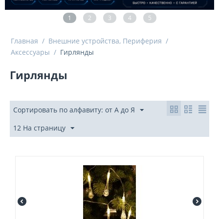
1
2
3
4
5
Главная
/
Внешние устройства, Периферия
/
Аксессуары
/
Гирлянды
Гирлянды
Сортировать по алфавиту: от А до Я
12 На страницу