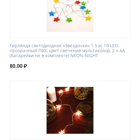
Гирлянда светодиодная «Звездочки» 1.5 м, 10 LED,
прозрачный ПВХ, цвет свечения мультиколор, 2 х АА
(батарейки не в комплекте) NEON-NIGHT
80.00
₽