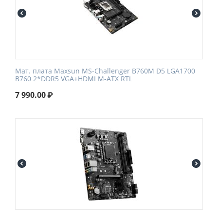
Мат. плата Maxsun MS-Challenger B760M D5 LGA1700
B760 2*DDR5 VGA+HDMI M-ATX RTL
7 990.00
₽