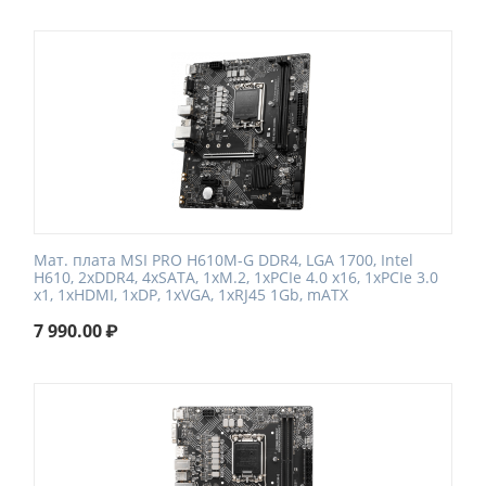
Мат. плата MSI PRO H610M-G DDR4, LGA 1700, Intel
H610, 2xDDR4, 4xSATA, 1xM.2, 1xPCIe 4.0 x16, 1xPCIe 3.0
x1, 1xHDMI, 1xDP, 1xVGA, 1xRJ45 1Gb, mATX
7 990.00
₽