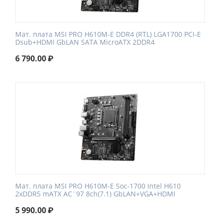
Мат. плата MSI PRO H610M-E DDR4 (RTL) LGA1700
PCI-E
Dsub+HDMI GbLAN SATA MicroATX 2DDR4
6 790.00
₽
Мат. плата MSI PRO H610M-E Soc-1700 Intel H610
2xDDR5 mATX AC`97 8ch(7.1) GbLAN+VGA+HDMI
5 990.00
₽