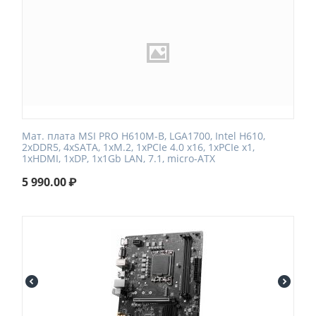
Мат. плата MSI PRO H610M-B, LGA1700, Intel H610,
2xDDR5, 4xSATA, 1xM.2, 1xPCIe 4.0 x16, 1xPCIe x1,
1xHDMI, 1xDP, 1x1Gb LAN, 7.1, micro-ATX
5 990.00
₽