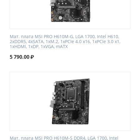
Мат. плата MSI PRO H610M-G, LGA 1700, Intel H610,
2xDDR5, 4xSATA, 1xM.2, 1xPCIe 4.0 x16, 1xPCIe 3.0 x1,
1xHDMI, 1xDP, 1xVGA, mATX
5 790.00
₽
Мат. плата MSI PRO H610M-S DDR4, LGA 1700, Intel