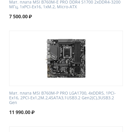
Мат. плата MSI B760M-E PRO DDR4 S1700 2xDDR4-3200
МГц, 1xPCI-Ex16, 1xM.2, Micro-ATX
7 500.00
₽
Мат. плата MSI B760M-P PRO LGA1700, 4xDDR5, 1PCI-
Ex16, 2PCI-Ex1,2M.2,4SATA3,1USB3.2 Gen2(C),3USB3.2
Gen
11 990.00
₽