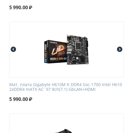
5 990.00
₽
Мат. плата Gigabyte H610M K DDR4 Soc-1700 Intel H610
2xDDR4 mATX AC`97 8ch(7.1) GbLAN+HDMI
5 990.00
₽