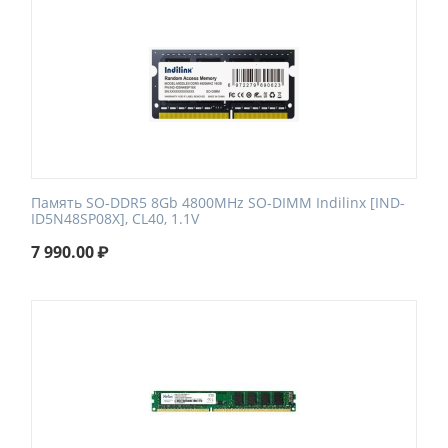
Память SO-DDR5 8Gb 4800MHz SO-DIMM Indilinx [IND-
ID5N48SP08X], CL40, 1.1V
7 990.00
₽