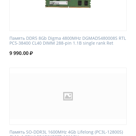
Память DDR5 8Gb Digma 4800MHz DGMAD5480008S RTL
PC5-38400 CL40 DIMM 288-pin 1.1В single rank Ret
9 990.00
₽
Память SO-DDR3L 1600MHz 4Gb Lifelong (PC3L-12800S)