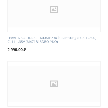
Память SO-DDR3L 1600MHz 8Gb Samsung (PC3-12800)
CL11 1.35V (M471B13DBO-YKO)
2 990.00
₽