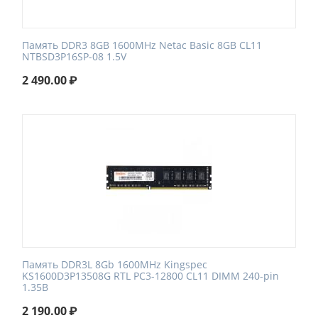
Память DDR3 8GB 1600MHz Netac Basic 8GB CL11
NTBSD3P16SP-08 1.5V
2 490.00
₽
Память DDR3L 8Gb 1600MHz Kingspec
KS1600D3P13508G RTL PC3-12800 CL11 DIMM 240-pin
1.35В
2 190.00
₽