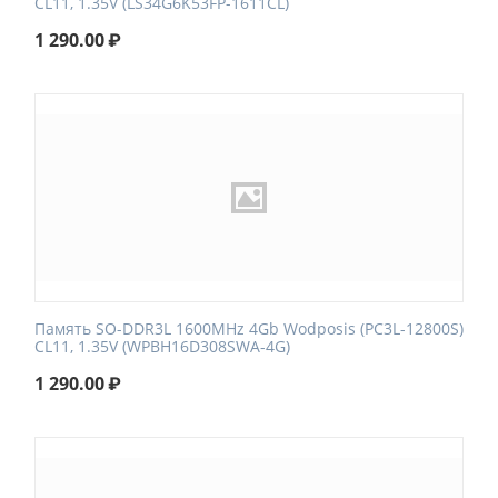
CL11, 1.35V (LS34G6K53FP-1611CL)
1 290.00
₽
Память SO-DDR3L 1600MHz 4Gb Wodposis (PC3L-12800S)
CL11, 1.35V (WPBH16D308SWA-4G)
1 290.00
₽