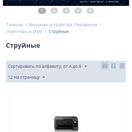
1
2
3
4
5
Главная
/
Внешние устройства, Периферия
/
Принтеры и МФУ
/
Струйные
Струйные
Сортировать по алфавиту: от А до Я
12 На страницу