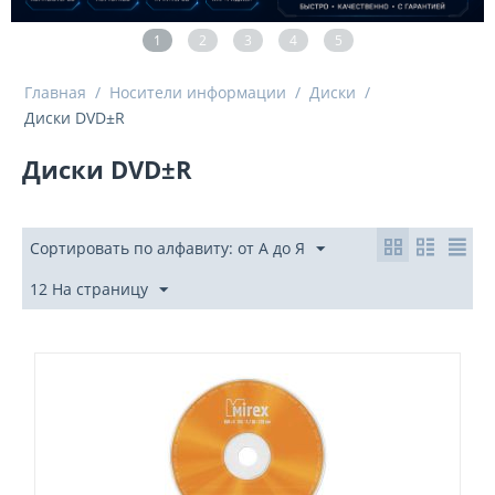
1
2
3
4
5
Главная
/
Носители информации
/
Диски
/
Диски DVD±R
Диски DVD±R
Сортировать по алфавиту: от А до Я
12 На страницу