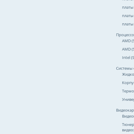
платы
платы 
платы 
Процесс
AMD (
AMD (
Intel 
Системы 
Жидко
Корпу
Термо
Униве
Видеока
Видео
Тюнер
видео