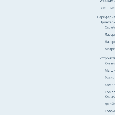
WEB кам
Внешние
Перифери
Принтер
Струй
Лазер
Лазер
Матр
Устройст
Клави
Мыш
Радио
Компл
Компл
Клави
Джойс
Коври