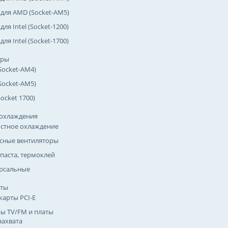
 для AMD (Socket-AM5)
для Intel (Socket-1200)
для Intel (Socket-1700)
оры
Socket-AM4)
Socket-AM5)
(Socket 1700)
охлаждения
стное охлаждение
сные вентиляторы
паста, термоклей
рсальные
рты
карты PCI-E
ы TV/FM и платы
захвата