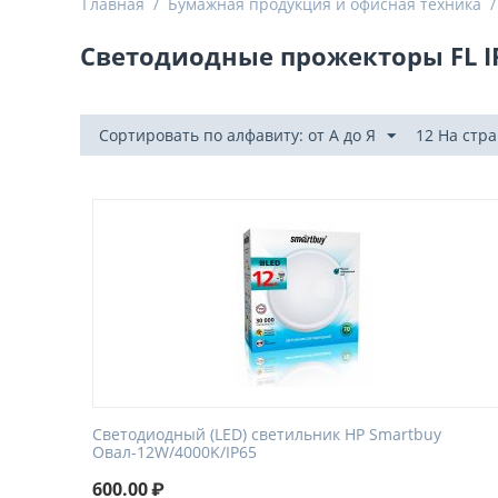
Главная
/
Бумажная продукция и офисная техника
/
Светодиодные прожекторы FL I
Сортировать по алфавиту: от А до Я
12 На стр
Светодиодный (LED) светильник HP Smartbuy
Овал-12W/4000K/IP65
600.00
₽