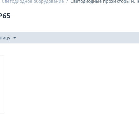
Светодиодное оборудование
/
Светодиодные прожекторы FL I
P65
аницу