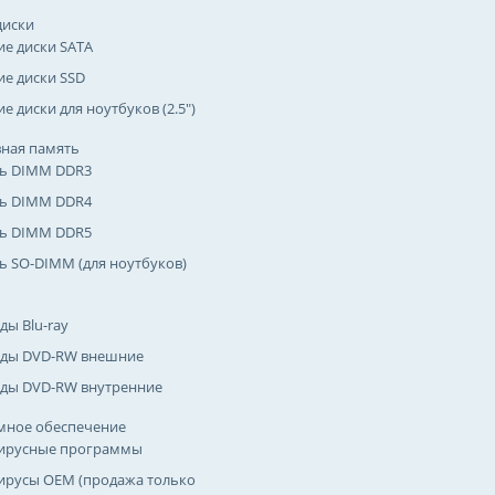
диски
ие диски SATA
ие диски SSD
е диски для ноутбуков (2.5")
ная память
ь DIMM DDR3
ь DIMM DDR4
ь DIMM DDR5
ь SO-DIMM (для ноутбуков)
ды Blu-ray
ды DVD-RW внешние
ды DVD-RW внутренние
мное обеспечение
ирусные программы
ирусы OEM (продажа только