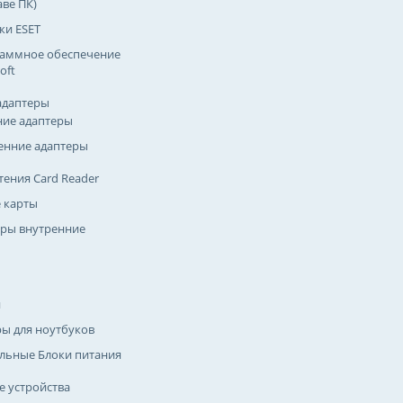
аве ПК)
ки ESET
аммное обеспечение
oft
адаптеры
ие адаптеры
енние адаптеры
тения Card Reader
 карты
ры внутренние
и
ры для ноутбуков
льные Блоки питания
 устройства