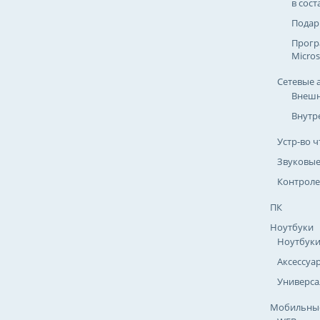
в сост
Подар
Прогр
Micros
Сетевые 
Внешн
Внутр
Устр-во ч
Звуковые
Контроле
ПК
Ноутбуки
Ноутбук
Аксессуа
Универса
Мобильные