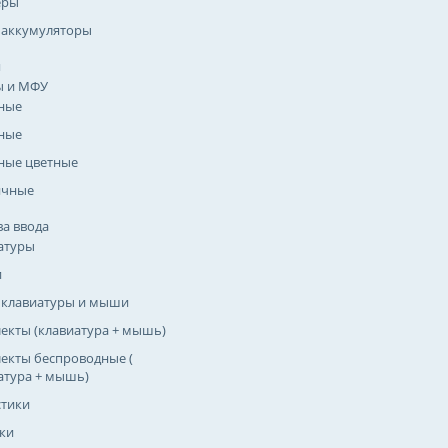
еры
 аккумуляторы
я
ы и МФУ
ные
ные
ные цветные
ичные
ва ввода
атуры
и
 клавиатуры и мыши
екты (клавиатура + мышь)
екты беспроводные (
атура + мышь)
тики
ки