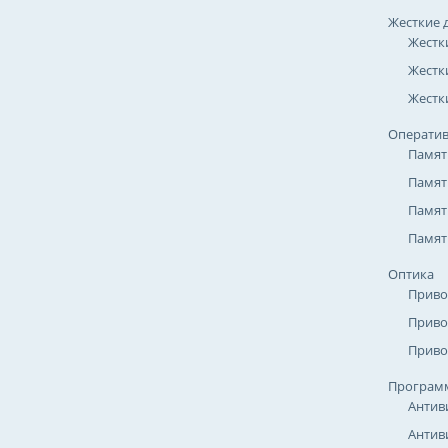
Жесткие 
Жестк
Жестк
Жестки
Оператив
Памят
Памят
Памят
Памят
Оптика
Приво
Приво
Приво
Програм
Антив
Антив