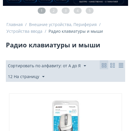
1
2
3
4
5
Главная
/
Внешние устройства, Периферия
/
Устройства ввода
/
Радио клавиатуры и мыши
Радио клавиатуры и мыши
Сортировать по алфавиту: от А до Я
12 На страницу