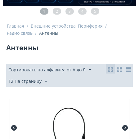
1
2
3
4
5
Главная
/
Внешние устройства, Периферия
/
Радио связь
/
Антенны
Антенны
Сортировать по алфавиту: от А до Я
12 На страницу