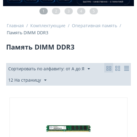
1
2
3
4
5
Главная
/
Комплектующие
/
Оперативная память
/
Память DIMM DDR3
Память DIMM DDR3
Сортировать по алфавиту: от А до Я
12 На страницу