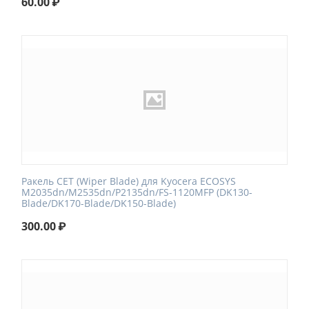
60.00
₽
Ракель CET (Wiper Blade) для Kyocera ECOSYS
M2035dn/M2535dn/P2135dn/FS-1120MFP (DK130-
Blade/DK170-Blade/DK150-Blade)
300.00
₽