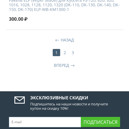
Ракель ELP (Wiper Blade) для Kyocera FS-720, 820, 920,
1016, 1028, 1128, 1120, 1320 (DK-110, DK-130, DK-140, DK-
150, DK-170) ELP-WB-KM1300-1
300.00
₽
НАЗАД
1
2
3
ВПЕРЕД
ЭКСКЛЮЗИВНЫЕ СКИДКИ
Подпишитесь на наши новости и получите
купон на скидку 10%!
ПОДПИСАТЬСЯ