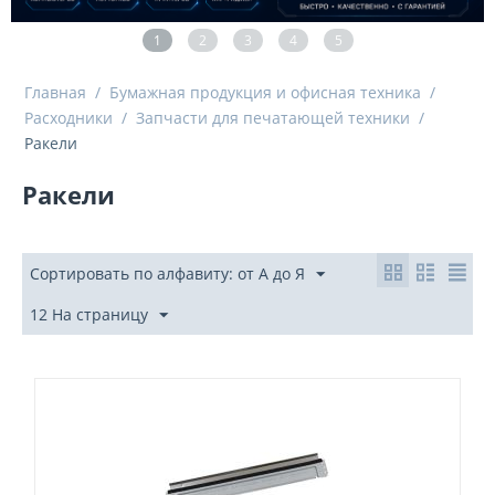
1
2
3
4
5
Главная
/
Бумажная продукция и офисная техника
/
Расходники
/
Запчасти для печатающей техники
/
Ракели
Ракели
Сортировать по алфавиту: от А до Я
12 На страницу