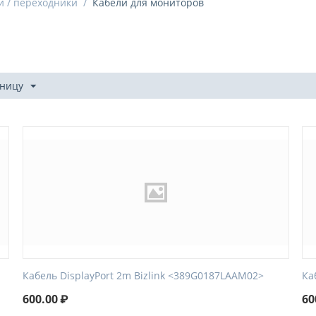
и / переходники
/
Кабели для мониторов
аницу
Кабель DisplayPort 2m Bizlink <389G0187LAAM02>
Ка
600.00
₽
60