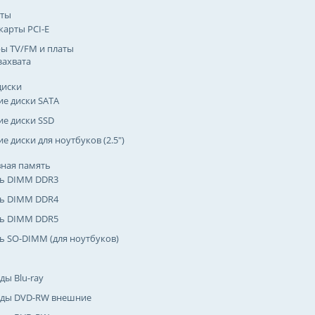
рты
карты PCI-E
ы TV/FM и платы
захвата
диски
ие диски SATA
ие диски SSD
е диски для ноутбуков (2.5")
ная память
ь DIMM DDR3
ь DIMM DDR4
ь DIMM DDR5
ь SO-DIMM (для ноутбуков)
ды Blu-ray
ды DVD-RW внешние