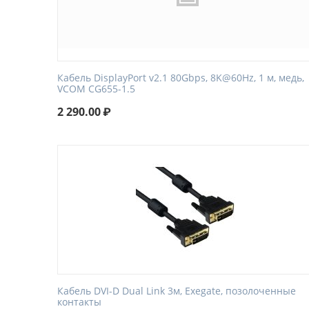
Кабель DisplayPort v2.1 80Gbps, 8K@60Hz, 1 м, медь,
VCOM CG655-1.5
2 290.00
₽
Кабель DVI-D Dual Link 3м, Exegate, позолоченные
контакты