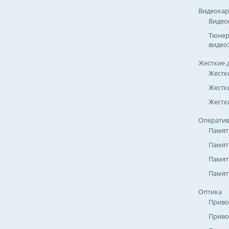
Видеока
Видео
Тюнер
видео
Жесткие 
Жестк
Жестк
Жестки
Оператив
Памят
Памят
Памят
Памят
Оптика
Приво
Приво