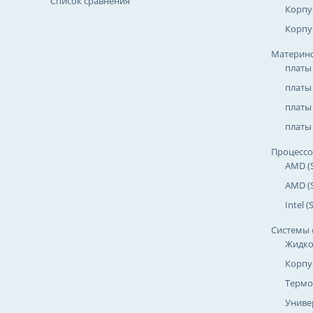
Список сравнения
Корпу
Корпу
Материнс
платы
платы
платы 
платы 
Процесс
AMD (
AMD (
Intel 
Системы 
Жидко
Корпу
Термо
Униве