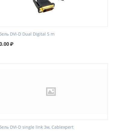
бель DVI-D Dual Digital 5 m
0.00
₽
бель DVI-D single link 3м, Cablexpert