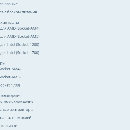
са разные
са с блоком питания
кие платы
 для AMD (Socket-AM4)
 для AMD (Socket-AM5)
для Intel (Socket-1200)
для Intel (Socket-1700)
оры
Socket-AM4)
Socket-AM5)
(Socket 1700)
охлаждения
стное охлаждение
сные вентиляторы
паста, термоклей
рсальные