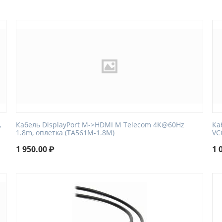
,
Кабель DisplayPort M->HDMI M Telecom 4K@60Hz
Ка
1.8m, оплетка (TA561M-1.8M)
VC
1 950.00
₽
1 