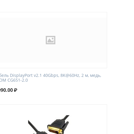
бель DisplayPort v2.1 40Gbps, 8K@60Hz, 2 м, медь,
OM CG651-2.0
090.00
₽