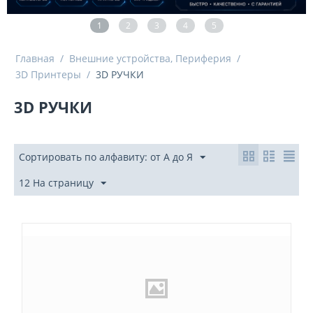
1
2
3
4
5
Главная
/
Внешние устройства, Периферия
/
3D Принтеры
/
3D РУЧКИ
3D РУЧКИ
Сортировать по алфавиту: от А до Я
12 На страницу