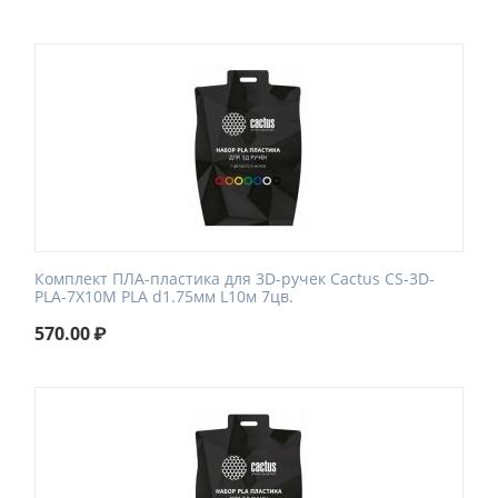
Комплект ПЛА-пластика для 3D-ручек Cactus CS-3D-
PLA-7X10M PLA d1.75мм L10м 7цв.
570.00
₽