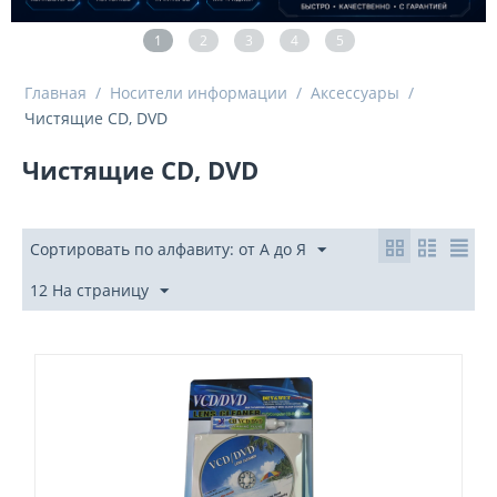
1
2
3
4
5
Главная
/
Носители информации
/
Аксесcуары
/
Чистящие CD, DVD
Чистящие CD, DVD
Сортировать по алфавиту: от А до Я
12 На страницу