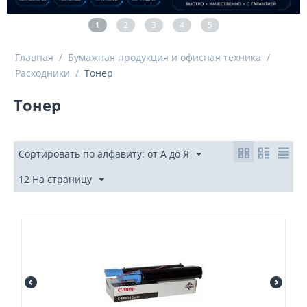
1
2
3
4
5
Главная
/
Бумажная продукция и офисная техника
/
Расходники
/
Тонер
Тонер
Сортировать по алфавиту: от А до Я
12 На страницу