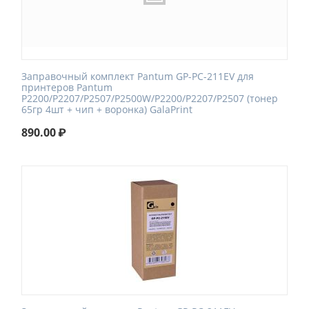
Заправочный комплект Pantum GP-PC-211EV для
принтеров Pantum
P2200/P2207/P2507/P2500W/P2200/P2207/P2507 (тонер
65гр 4шт + чип + воронка) GalaPrint
890.00
₽