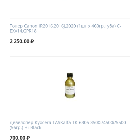
Tонер Canon iR2016,2016J,2020 (1шт х 460гр.туба) C-
EXV14,GPR18
2 250.00
₽
Девелопер Kyocera TASKalfa TK-6305 3500i/4500i/5500
(56гр.) Hi-Black
700.00
₽