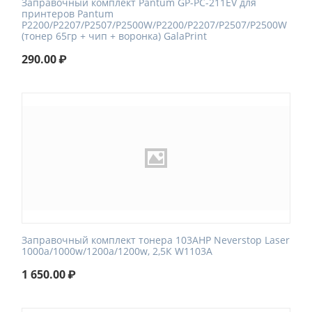
Заправочный комплект Pantum GP-PC-211EV для
принтеров Pantum
P2200/P2207/P2507/P2500W/P2200/P2207/P2507/P2500W
(тонер 65гр + чип + воронка) GalaPrint
290.00
₽
Заправочный комплект тонера 103AHP Neverstop Laser
1000a/1000w/1200a/1200w, 2,5К W1103A
1 650.00
₽