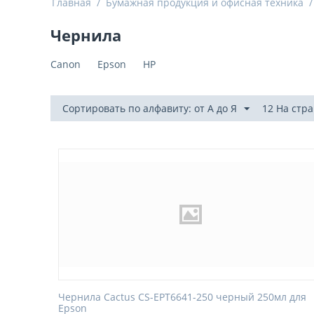
Главная
/
Бумажная продукция и офисная техника
/
Чернила
Canon
Epson
HP
Сортировать по алфавиту: от А до Я
12 На стр
Чернила Cactus CS-EPT6641-250 черный 250мл для
Epson