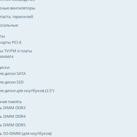
сные вентиляторы
паста, термоклей
рсальные
рты
карты PCI-E
ы TV/FM и платы
захвата
диски
ие диски SATA
ие диски SSD
е диски для ноутбуков (2.5")
ная память
ь DIMM DDR3
ь DIMM DDR4
ь DIMM DDR5
ь SO-DIMM (для ноутбуков)