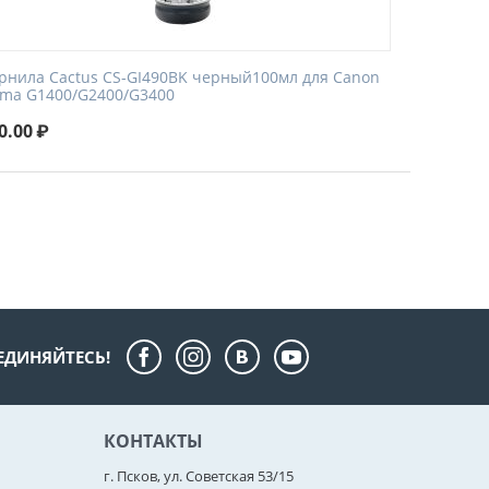
рнила Cactus CS-GI490BK черный100мл для Canon
xma G1400/G2400/G3400
0.00
₽
ЕДИНЯЙТЕСЬ!
КОНТАКТЫ
г. Псков, ул. Советская 53/15