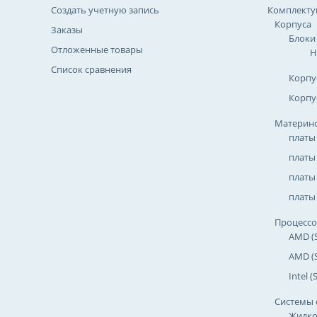
Создать учетную запись
Комплект
Корпуса
Заказы
Блоки
Отложенные товары
Н
Список сравнения
Корпу
Корпу
Материнс
платы
платы
платы 
платы 
Процесс
AMD (
AMD (
Intel 
Системы 
Жидко