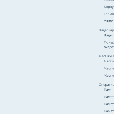
Корпу
Термо
Униве
Видеока
Видео
Тюнер
видео
Жесткие 
Жестк
Жестк
Жестки
Оператив
Памят
Памят
Памят
Памят