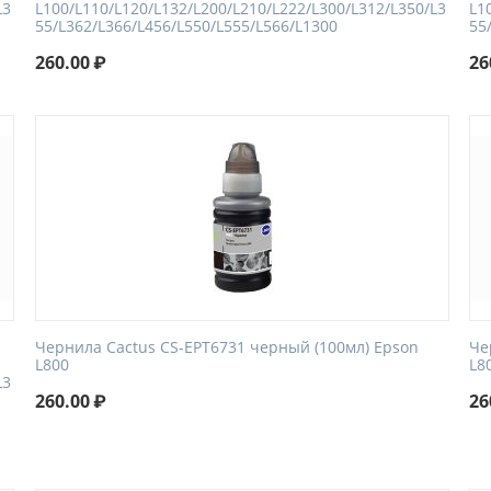
L3
L100/L110/L120/L132/L200/L210/L222/L300/L312/L350/L3
L1
55/L362/L366/L456/L550/L555/L566/L1300
55
260.00
₽
26
Чернила Cactus CS-EPT6731 черный (100мл) Epson
Че
L800
L8
L3
260.00
₽
26