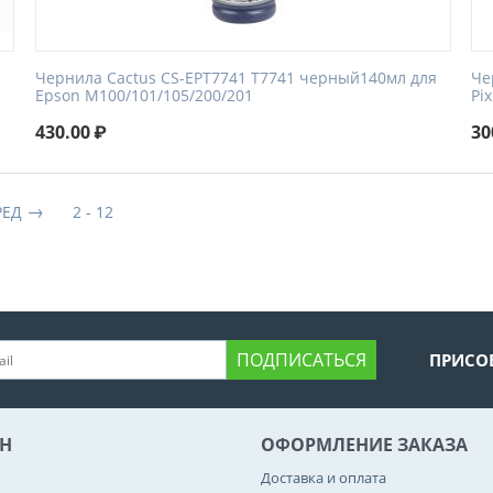
Чернила Cactus CS-EPT7741 T7741 черный140мл для
Че
Epson M100/101/105/200/201
Pi
430.00
₽
30
РЕД
2 - 12
ПОДПИСАТЬСЯ
ПРИСО
Н
ОФОРМЛЕНИЕ ЗАКАЗА
Доставка и оплата