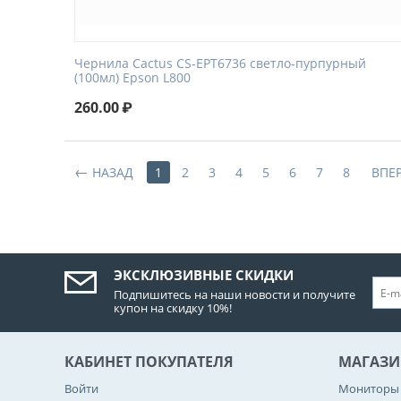
Чернила Cactus CS-EPT6736 светло-пурпурный
(100мл) Epson L800
260.00
₽
НАЗАД
1
2
3
4
5
6
7
8
ВПЕ
ЭКСКЛЮЗИВНЫЕ СКИДКИ
Подпишитесь на наши новости и получите
купон на скидку 10%!
КАБИНЕТ ПОКУПАТЕЛЯ
МАГАЗИ
Войти
Мониторы