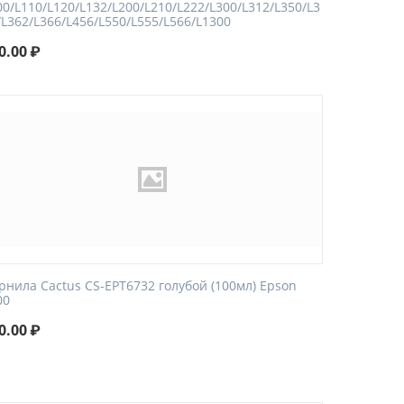
00/L110/L120/L132/L200/L210/L222/L300/L312/L350/L3
/L362/L366/L456/L550/L555/L566/L1300
0.00
₽
рнила Cactus CS-EPT6732 голубой (100мл) Epson
00
0.00
₽