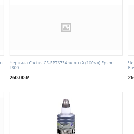
on
Чернила Cactus CS-EPT6734 желтый (100мл) Epson
Че
L800
Ep
260.00
₽
26