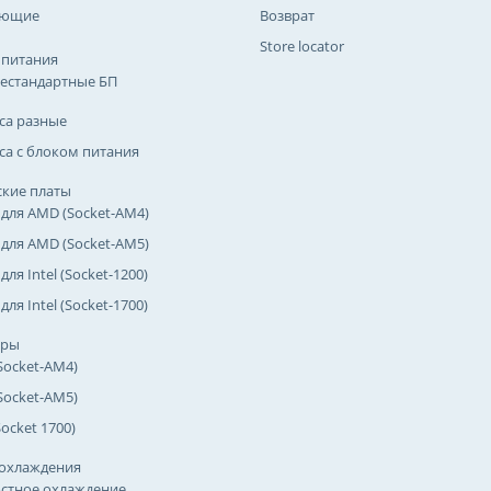
ующие
Возврат
Store locator
 питания
естандартные БП
са разные
са с блоком питания
кие платы
 для AMD (Socket-AM4)
 для AMD (Socket-AM5)
для Intel (Socket-1200)
для Intel (Socket-1700)
оры
Socket-AM4)
Socket-AM5)
(Socket 1700)
охлаждения
стное охлаждение