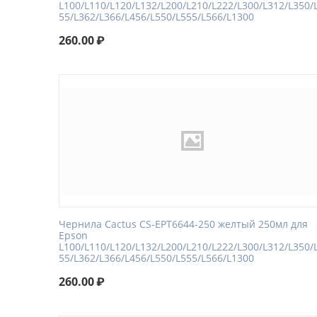
L100/L110/L120/L132/L200/L210/L222/L300/L312/L350/
55/L362/L366/L456/L550/L555/L566/L1300
260.00
₽
Чернила Cactus CS-EPT6644-250 желтый 250мл для
Epson
L100/L110/L120/L132/L200/L210/L222/L300/L312/L350/
55/L362/L366/L456/L550/L555/L566/L1300
260.00
₽