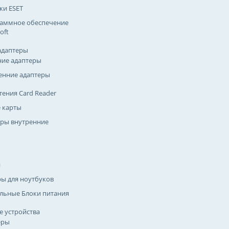
ки ESET
аммное обеспечение
oft
адаптеры
ие адаптеры
енние адаптеры
тения Card Reader
 карты
ры внутренние
и
ры для ноутбуков
льные Блоки питания
 устройства
еры