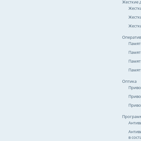
Жесткие 
Жестк
Жестк
Жестки
Оператив
Памят
Памят
Памят
Памят
Оптика
Приво
Приво
Приво
Програм
Антив
Антив
в сост