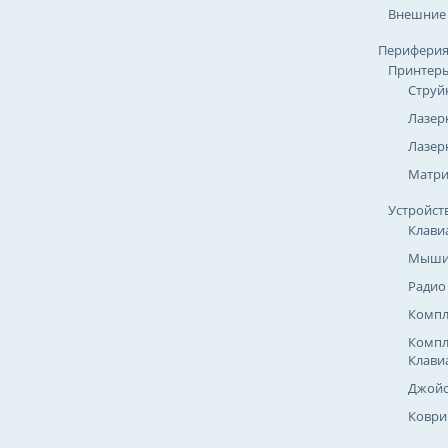
Внешние
Перифери
Принтер
Струй
Лазер
Лазер
Матр
Устройст
Клави
Мыш
Радио
Компл
Компл
Клави
Джойс
Коври