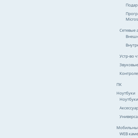
Подар
Прогр
Micros
Сетевые 
Внешн
Внутр
Устр-во ч
Звуковые
Контроле
ПК
Ноутбуки
Ноутбук
Аксессуа
Универса
Мобильные
WEB кам