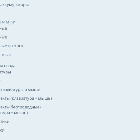
 аккумуляторы
я
ы и МФУ
ные
ные
ные цветные
ичные
ва ввода
атуры
и
 клавиатуры и мыши
екты (клавиатура + мышь)
екты беспроводные (
атура + мышь)
тики
ки