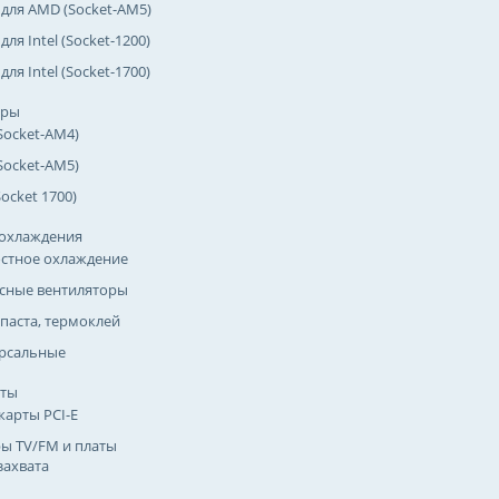
 для AMD (Socket-AM5)
для Intel (Socket-1200)
для Intel (Socket-1700)
оры
Socket-AM4)
Socket-AM5)
(Socket 1700)
охлаждения
стное охлаждение
сные вентиляторы
паста, термоклей
рсальные
рты
карты PCI-E
ы TV/FM и платы
захвата