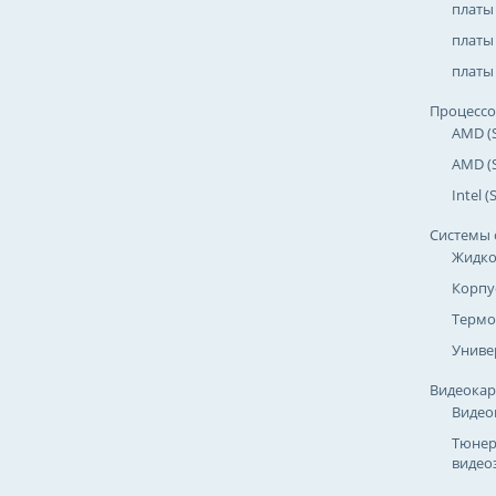
платы
платы 
платы 
Процесс
AMD (
AMD (
Intel 
Системы 
Жидко
Корпу
Термо
Униве
Видеока
Видео
Тюнер
видео