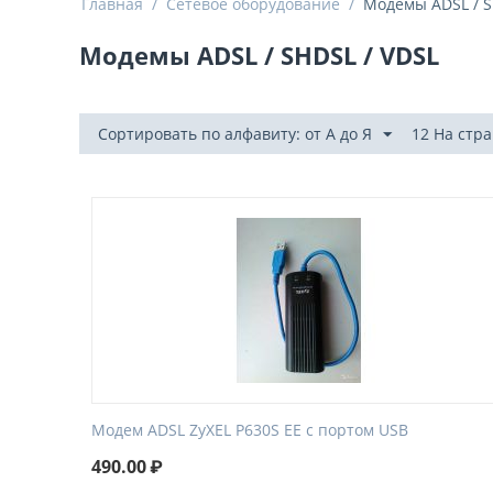
Главная
/
Сетевое оборудование
/
Модемы ADSL / S
Модемы ADSL / SHDSL / VDSL
Сортировать по алфавиту: от А до Я
12 На стр
Модем ADSL ZyXEL P630S EE с портом USB
490.00
₽