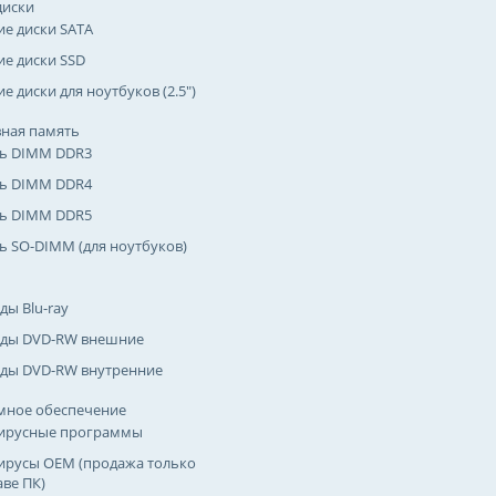
диски
ие диски SATA
ие диски SSD
е диски для ноутбуков (2.5")
ная память
ь DIMM DDR3
ь DIMM DDR4
ь DIMM DDR5
ь SO-DIMM (для ноутбуков)
ды Blu-ray
ды DVD-RW внешние
ды DVD-RW внутренние
мное обеспечение
ирусные программы
ирусы OEM (продажа только
аве ПК)