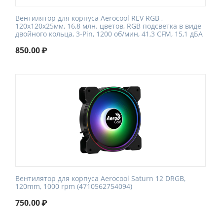
Вентилятор для корпуса Aerocool REV RGB ,
120x120x25мм, 16,8 млн. цветов, RGB подсветка в виде
двойного кольца, 3-Pin, 1200 об/мин, 41,3 CFM, 15,1 дБА
850.00
₽
Вентилятор для корпуса Aerocool Saturn 12 DRGB,
120mm, 1000 rpm (4710562754094)
750.00
₽