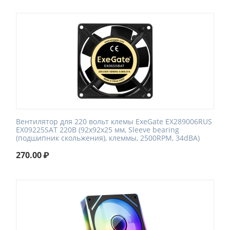
Вентилятор для 220 вольт клемы ExeGate EX289006RUS
EX09225SAT 220В (92x92x25 мм, Sleeve bearing
(подшипник скольжения), клеммы, 2500RPM, 34dBA)
270.00
₽