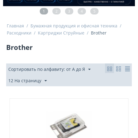
1
2
3
4
5
Главная
/
Бумажная продукция и офисная техника
/
Расходники
/
Картриджи Струйные
/
Brother
Brother
Сортировать по алфавиту: от А до Я
12 На страницу