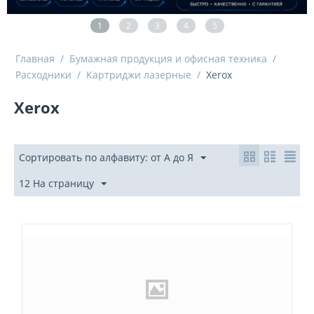
1
2
3
4
5
Главная
/
Бумажная продукция и офисная техника
/
Расходники
/
Картриджи лазерные
/
Xerox
Xerox
Сортировать по алфавиту: от А до Я
12 На страницу