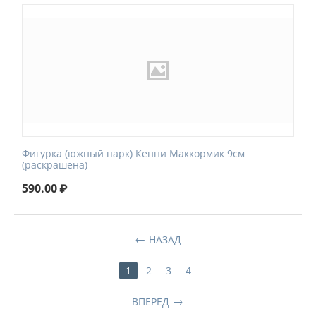
Фигурка (южный парк) Кенни Маккормик 9см
(раскрашена)
590.00
₽
НАЗАД
1
2
3
4
ВПЕРЕД