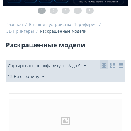
1
2
3
4
5
Главная
/
Внешние устройства, Периферия
/
3D Принтеры
/
Раскрашенные модели
Раскрашенные модели
Сортировать по алфавиту: от А до Я
12 На страницу