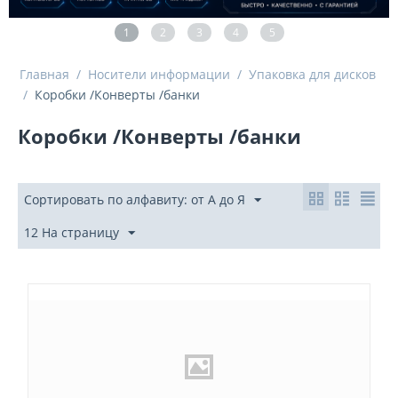
1
2
3
4
5
Главная
/
Носители информации
/
Упаковка для дисков
/
Коробки /Конверты /банки
Коробки /Конверты /банки
Сортировать по алфавиту: от А до Я
12 На страницу