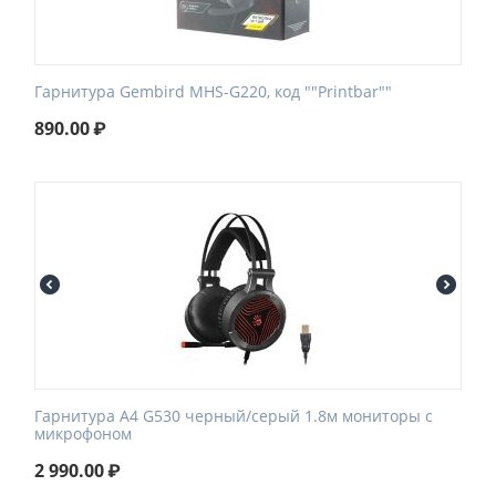
Гарнитура Gembird MHS-G220, код ""Printbar""
890.00
₽
Гарнитура A4 G530 черный/серый 1.8м мониторы с
микрофоном
2 990.00
₽