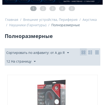
1
2
3
4
5
Главная
/
Внешние устройства, Периферия
/
Акустика
/
Наушники (Гарнитуры)
/
Полноразмерные
Полноразмерные
Сортировать по алфавиту: от А до Я
12 На страницу