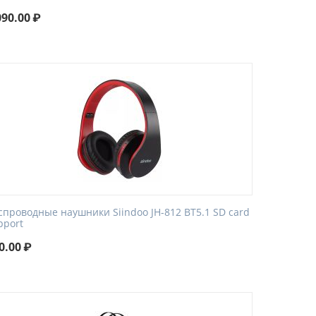
090.00
₽
спроводные наушники Siindoo JH-812 BT5.1 SD card
pport
0.00
₽