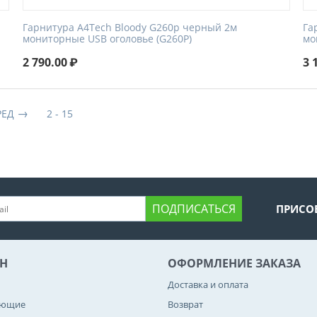
Гарнитура A4Tech Bloody G260p черный 2м
Га
мониторные USB оголовье (G260P)
мо
2 790.00
₽
3 
РЕД
2 - 15
ПОДПИСАТЬСЯ
ПРИСО
Н
ОФОРМЛЕНИЕ ЗАКАЗА
Доставка и оплата
ующие
Возврат