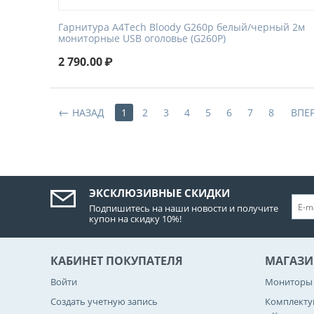
Гарнитура A4Tech Bloody G260p белый/черный 2м
мониторные USB оголовье (G260P)
2 790.00
₽
НАЗАД
1
2
3
4
5
6
7
8
ВПЕ
ЭКСКЛЮЗИВНЫЕ СКИДКИ
Подпишитесь на наши новости и получите
купон на скидку 10%!
КАБИНЕТ ПОКУПАТЕЛЯ
МАГАЗИ
Войти
Мониторы
Создать учетную запись
Комплект