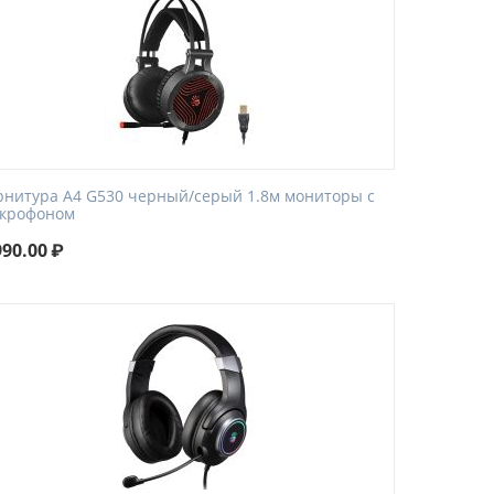
рнитура A4 G530 черный/серый 1.8м мониторы с
крофоном
990.00
₽