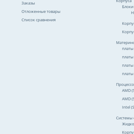
Корпуса
Заказы
Блоки
Отложенные товары
Н
Список сравнения
Корпу
Корпу
Материнс
платы
платы
платы 
платы 
Процесс
AMD (
AMD (
Intel 
Системы 
Жидко
Корпу