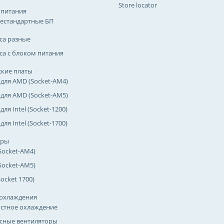
Store locator
 питания
естандартные БП
са разные
са с блоком питания
кие платы
 для AMD (Socket-AM4)
 для AMD (Socket-AM5)
для Intel (Socket-1200)
для Intel (Socket-1700)
оры
Socket-AM4)
Socket-AM5)
(Socket 1700)
охлаждения
стное охлаждение
сные вентиляторы