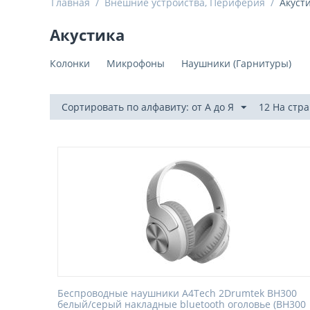
Главная
/
Внешние устройства, Периферия
/
Акуст
Акустика
Колонки
Микрофоны
Наушники (Гарнитуры)
Сортировать по алфавиту: от А до Я
12 На стр
Беспроводные наушники A4Tech 2Drumtek BH300
белый/серый накладные bluetooth оголовье (BH300