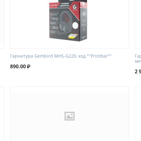
Гарнитура Gembird MHS-G220, код ""Printbar""
Га
ми
890.00
₽
2 