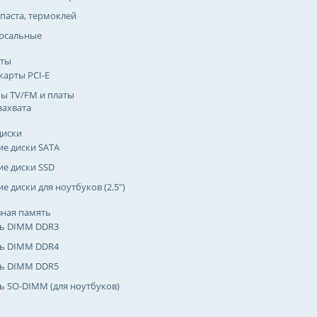
паста, термоклей
рсальные
рты
карты PCI-E
ы TV/FM и платы
захвата
диски
ие диски SATA
ие диски SSD
е диски для ноутбуков (2.5")
ная память
ь DIMM DDR3
ь DIMM DDR4
ь DIMM DDR5
ь SO-DIMM (для ноутбуков)