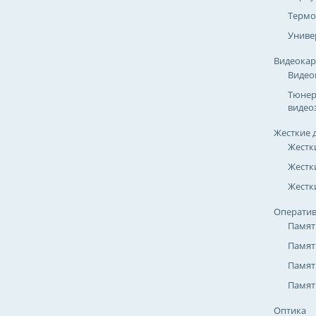
Термо
Униве
Видеока
Видео
Тюнер
видео
Жесткие 
Жестк
Жестк
Жестки
Оператив
Памят
Памят
Памят
Памят
Оптика