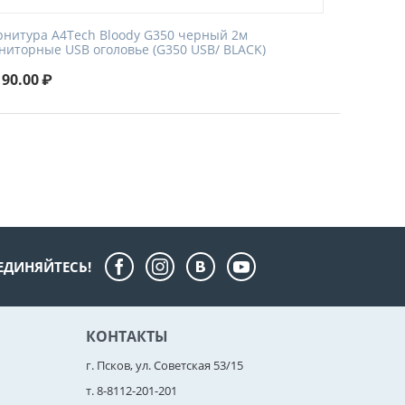
рнитура A4Tech Bloody G350 черный 2м
ниторные USB оголовье (G350 USB/ BLACK)
190.00
₽
ЕДИНЯЙТЕСЬ!
КОНТАКТЫ
г. Псков, ул. Советская 53/15
т. 8-8112-201-201