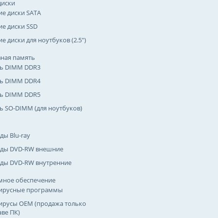
диски
ие диски SATA
ие диски SSD
е диски для ноутбуков (2.5")
ная память
ь DIMM DDR3
ь DIMM DDR4
ь DIMM DDR5
ь SO-DIMM (для ноутбуков)
ды Blu-ray
ды DVD-RW внешние
ды DVD-RW внутренние
мное обеспечение
ирусные программы
ирусы OEM (продажа только
аве ПК)