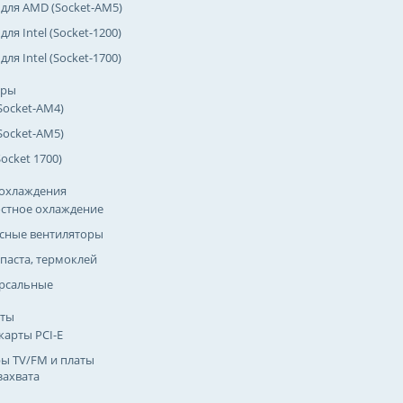
 для AMD (Socket-AM5)
для Intel (Socket-1200)
для Intel (Socket-1700)
оры
Socket-AM4)
Socket-AM5)
(Socket 1700)
охлаждения
стное охлаждение
сные вентиляторы
паста, термоклей
рсальные
рты
карты PCI-E
ы TV/FM и платы
захвата