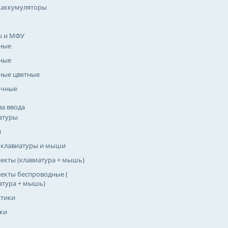
 аккумуляторы
я
ы и МФУ
ные
ные
ные цветные
ичные
ва ввода
атуры
и
 клавиатуры и мыши
екты (клавиатура + мышь)
екты беспроводные (
атура + мышь)
тики
ки