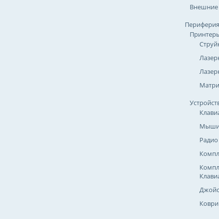
Внешние
Перифери
Принтер
Струй
Лазер
Лазер
Матр
Устройст
Клави
Мыш
Радио
Компл
Компл
Клави
Джойс
Коври