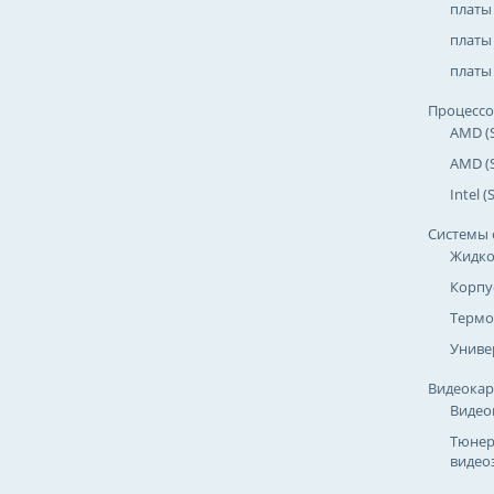
платы
платы 
платы 
Процесс
AMD (
AMD (
Intel 
Системы 
Жидко
Корпу
Термо
Униве
Видеока
Видео
Тюнер
видео