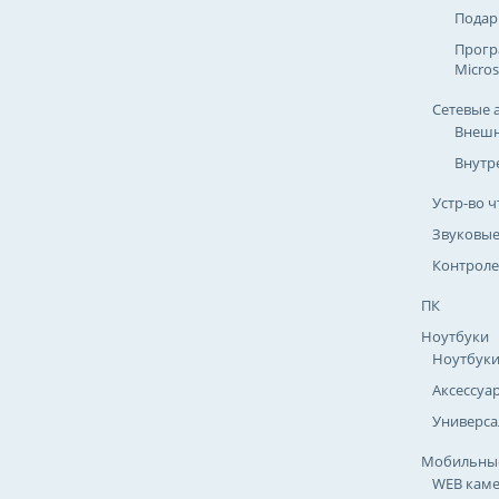
Подар
Прогр
Micros
Сетевые 
Внешн
Внутр
Устр-во ч
Звуковые
Контроле
ПК
Ноутбуки
Ноутбук
Аксессуа
Универса
Мобильные
WEB кам