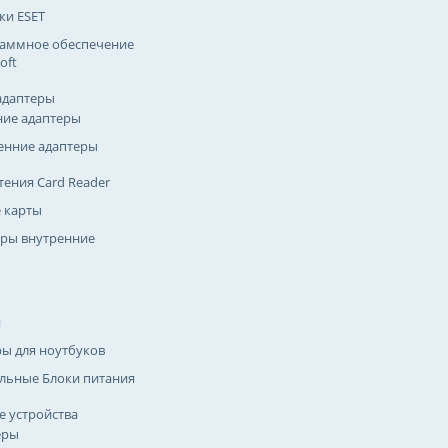
ки ESET
аммное обеспечение
oft
адаптеры
ие адаптеры
енние адаптеры
тения Card Reader
 карты
ры внутренние
и
ры для ноутбуков
льные Блоки питания
 устройства
еры