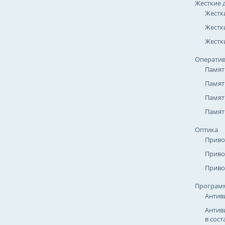
Жесткие 
Жестк
Жестк
Жестки
Оператив
Памят
Памят
Памят
Памят
Оптика
Приво
Приво
Приво
Програм
Антив
Антив
в сост