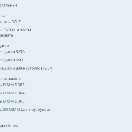
рсальные
рты
карты PCI-E
ы TV/FM и платы
захвата
диски
ие диски SATA
ие диски SSD
е диски для ноутбуков (2.5")
ная память
ь DIMM DDR3
ь DIMM DDR4
ь DIMM DDR5
ь SO-DIMM (для ноутбуков)
ды Blu-ray