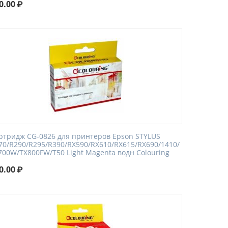
0.00
₽
ртридж CG-0826 для принтеров Epson STYLUS
70/R290/R295/R390/RX590/RX610/RX615/RX690/1410/
700W/TX800FW/T50 Light Magenta водн Colouring
0.00
₽