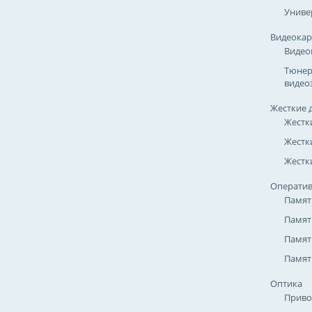
Униве
Видеока
Видео
Тюнер
видео
Жесткие 
Жестк
Жестк
Жестки
Оператив
Памят
Памят
Памят
Памят
Оптика
Приво