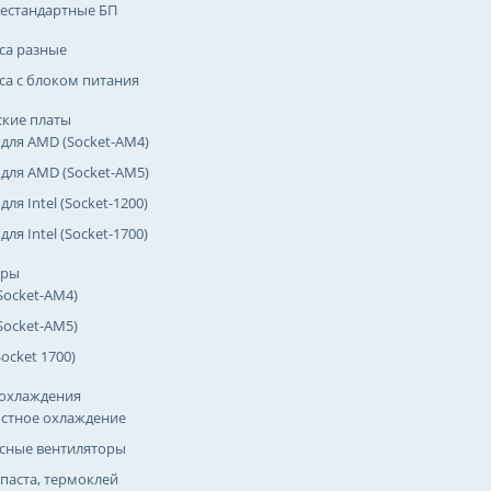
естандартные БП
са разные
са с блоком питания
кие платы
 для AMD (Socket-AM4)
 для AMD (Socket-AM5)
для Intel (Socket-1200)
для Intel (Socket-1700)
оры
Socket-AM4)
Socket-AM5)
(Socket 1700)
охлаждения
стное охлаждение
сные вентиляторы
паста, термоклей