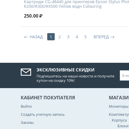
Картридж CG-48440 для принтеров Epson Stylus Pho
R200/R300/RX500 Yellow водн Colouring
250.00
₽
НАЗАД
1
2
3
4
5
ВПЕРЕД
ЭКСКЛЮЗИВНЫЕ СКИДКИ
Подпишитесь на наши новости и получите
купон на скидку 10%!
КАБИНЕТ ПОКУПАТЕЛЯ
МАГАЗИ
Войти
Мониторы
Создать учетную запись
Комплект
Корпуса
Заказы
Блоки