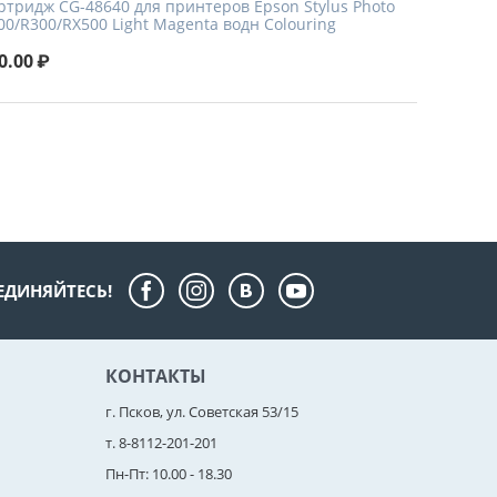
ртридж CG-48640 для принтеров Epson Stylus Photo
00/R300/RX500 Light Magenta водн Colouring
0.00
₽
ЕДИНЯЙТЕСЬ!
КОНТАКТЫ
г. Псков, ул. Советская 53/15
т. 8-8112-201-201
Пн-Пт: 10.00 - 18.30