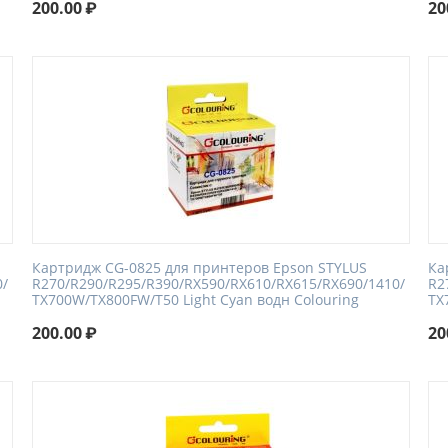
200.00
₽
20
Картридж CG-0825 для принтеров Epson STYLUS
Ка
0/
R270/R290/R295/R390/RX590/RX610/RX615/RX690/1410/
R2
TX700W/TX800FW/T50 Light Cyan водн Colouring
TX
200.00
₽
20