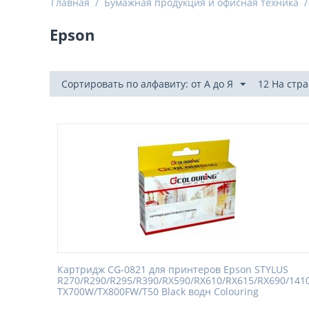
Главная
/
Бумажная продукция и офисная техника
/
Epson
Сортировать по алфавиту: от А до Я
12 На стр
Картридж CG-0821 для принтеров Epson STYLUS
R270/R290/R295/R390/RX590/RX610/RX615/RX690/141
TX700W/TX800FW/T50 Black водн Colouring