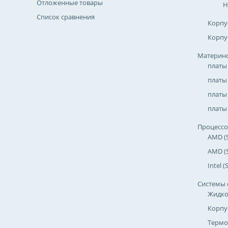
Отложенные товары
Н
Список сравнения
Корпу
Корпу
Материнс
платы
платы
платы 
платы 
Процесс
AMD (
AMD (
Intel 
Системы 
Жидко
Корпу
Термо