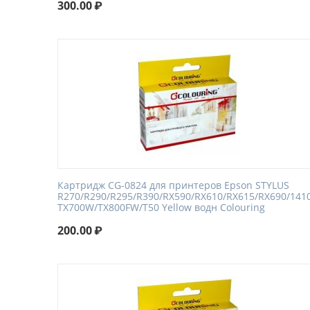
300.00
₽
Картридж CG-0824 для принтеров Epson STYLUS
R270/R290/R295/R390/RX590/RX610/RX615/RX690/141
TX700W/TX800FW/T50 Yellow водн Colouring
200.00
₽