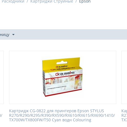
Расходники
/
Картриджи Струйные
/
Epson
аницу
Картридж CG-0822 для принтеров Epson STYLUS
Ка
0/
R270/R290/R295/R390/RX590/RX610/RX615/RX690/1410/
R2
TX700W/TX800FW/T50 Cyan водн Colouring
TX