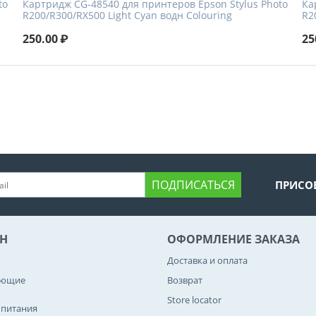
to
Картридж CG-48540 для принтеров Epson Stylus Photo
Ка
R200/R300/RX500 Light Cyan водн Colouring
R2
250.00
₽
25
ПОДПИСАТЬСЯ
ПРИСО
Н
ОФОРМЛЕНИЕ ЗАКАЗА
Доставка и оплата
ующие
Возврат
Store locator
 питания