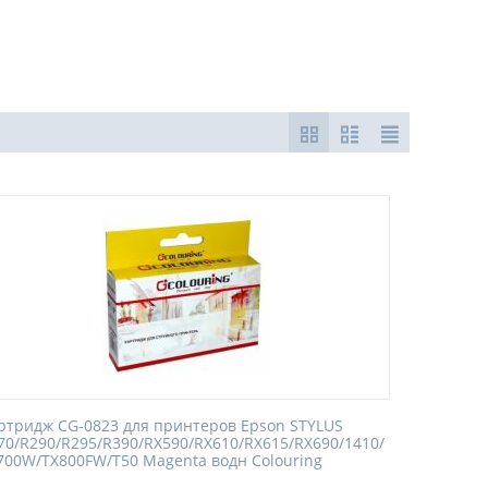
ртридж CG-0823 для принтеров Epson STYLUS
70/R290/R295/R390/RX590/RX610/RX615/RX690/1410/
700W/TX800FW/T50 Magenta водн Colouring