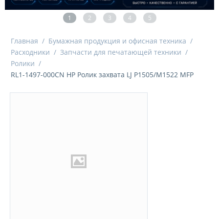
1
2
3
4
5
Главная
/
Бумажная продукция и офисная техника
/
Расходники
/
Запчасти для печатающей техники
/
Ролики
/
RL1-1497-000CN HP Ролик захвата LJ P1505/M1522 MFP