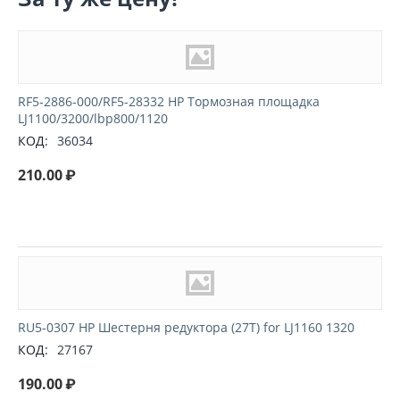
RF5-2886-000/RF5-28332 HP Тормозная площадка
LJ1100/3200/lbp800/1120
КОД:
36034
210.00
₽
RU5-0307 HP Шестерня редуктора (27T) for LJ1160 1320
КОД:
27167
190.00
₽