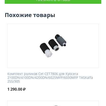
Похожие товары
Комплект роликов Cet CET7806 для Kyocera
2100DN/4100DN/4200DN/6025MFP/6030MFP TASKalfa
255/305
1 290.00
₽