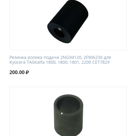
Резинка ролика подачи 2NG94120, 2F906230 для
Kyocera TASKalfa 1800, 1800, 1801, 2200 CET7829
200.00
₽