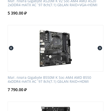
Мат. плата Gigabyte A520M K V2 Soc-AM4 AMD A520
2xDDR4 mATX AC`97 8ch(7.1) GbLAN RAID+VGA+HDMI
5 390.00
₽
Мат. плата Gigabyte B550M K Soc-AM4 AMD B550
4xDDR4 mATX AC`97 8ch(7.1) GbLAN RAID+HDMI
7 790.00
₽