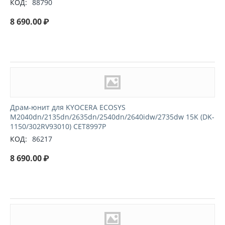
КОД:
88790
8 690.00
₽
Драм-юнит для KYOCERA ECOSYS
M2040dn/2135dn/2635dn/2540dn/2640idw/2735dw 15K (DK-
1150/302RV93010) CET8997P
КОД:
86217
8 690.00
₽