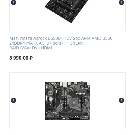
Мат. плата Asrock B550M-HDV Soc-AM4 AMD B550
2xDDR4 mATX AC`97 8ch(7.1) GbLAN
RAID+VGA+DVI+HDMI
8 990.00
₽