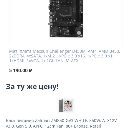
Мат. плата Maxsun Challenger B450M, AM4, AMD B450,
2xDDR4, 4xSATA, 1xM.2, 1xPCIe 3.0 x16, 1xPCIe 3.0 x1,
1xHDMI, 1xVGA, 1x 1Gb LAN, M-ATX
5 190.00
₽
За ту же цену!
Блок питания Zalman ZM850-GV3 WHITE, 850W, ATX12V
v3.0, Gen 5.0, APFC, 12cm Fan, 80+ Bronze, Retail