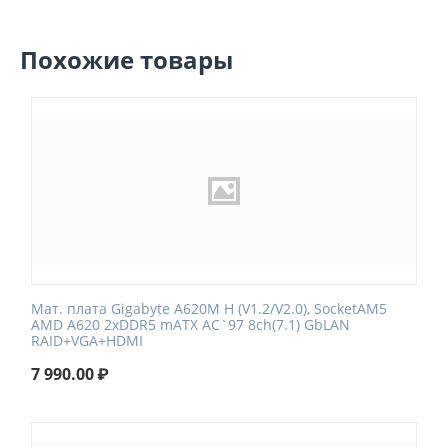
Похожие товары
Мат. плата Gigabyte A620M H (V1.2/V2.0), SocketAM5
AMD A620 2xDDR5 mATX AC`97 8ch(7.1) GbLAN
RAID+VGA+HDMI
7 990.00
₽