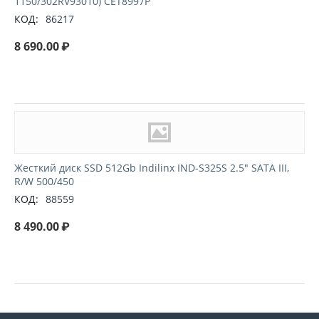
1150/302RV93010) CET8997P
КОД:
86217
8 690.00
₽
Жесткий диск SSD 512Gb Indilinx IND-S325S 2.5" SATA III,
R/W 500/450
КОД:
88559
8 490.00
₽