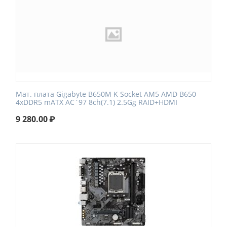
Мат. плата Gigabyte B650M K Socket AM5 AMD B650
4xDDR5 mATX AC`97 8ch(7.1) 2.5Gg RAID+HDMI
9 280.00
₽