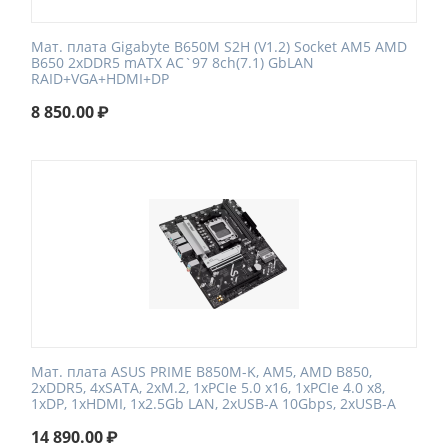
Мат. плата Gigabyte B650M S2H (V1.2) Socket AM5 AMD
B650 2xDDR5 mATX AC`97 8ch(7.1) GbLAN
RAID+VGA+HDMI+DP
8 850.00
₽
Мат. плата ASUS PRIME B850M-K, AM5, AMD B850,
2xDDR5, 4xSATA, 2xM.2, 1xPCIe 5.0 x16, 1xPCIe 4.0 x8,
1xDP, 1xHDMI, 1x2.5Gb LAN, 2xUSB-A 10Gbps, 2xUSB-A
14 890.00
₽