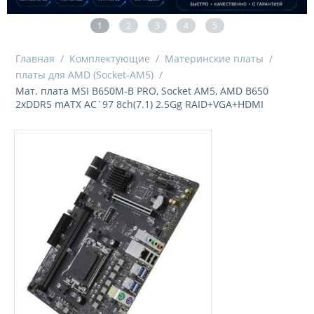
1
2
3
4
5
Главная
/
Комплектующие
/
Материнские платы
/
платы для AMD (Socket-AM5)
/
Мат. плата MSI B650M-B PRO, Socket AM5, AMD B650
2xDDR5 mATX AC`97 8ch(7.1) 2.5Gg RAID+VGA+HDMI