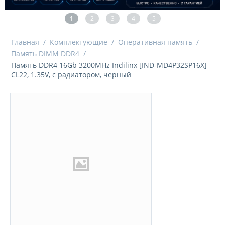
1
2
3
4
5
Главная
/
Комплектующие
/
Оперативная память
/
Память DIMM DDR4
/
Память DDR4 16Gb 3200MHz Indilinx [IND-MD4P32SP16X]
CL22, 1.35V, с радиатором, черный