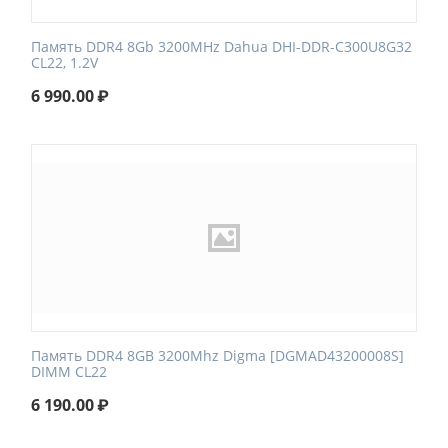
Память DDR4 8Gb 3200MHz Dahua DHI-DDR-C300U8G32
CL22, 1.2V
6 990.00
₽
Память DDR4 8GB 3200Mhz Digma [DGMAD43200008S]
DIMM CL22
6 190.00
₽