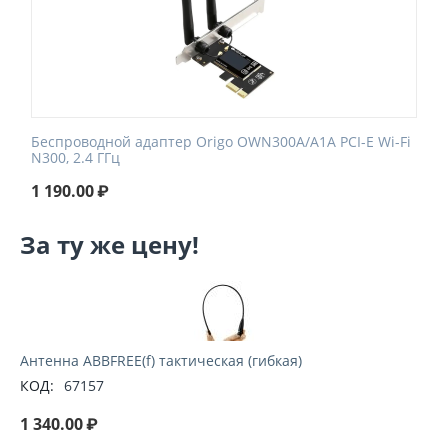
Беспроводной адаптер Origo OWN300A/A1A PCI-E Wi-Fi
N300, 2.4 ГГц
1 190.00
₽
За ту же цену!
Антенна ABBFREE(f) тактическая (гибкая)
КОД:
67157
1 340.00
₽