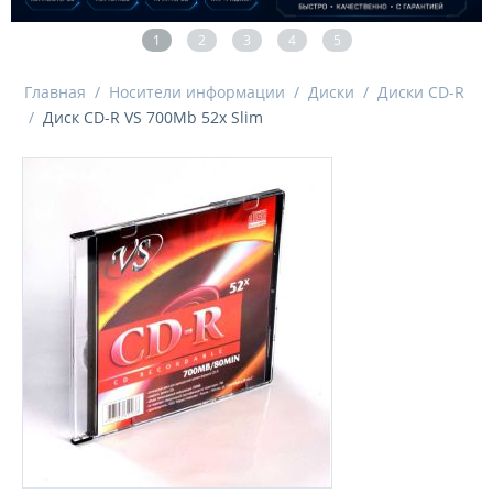
1
2
3
4
5
Главная
/
Носители информации
/
Диски
/
Диски CD-R
/
Диск CD-R VS 700Mb 52x Slim