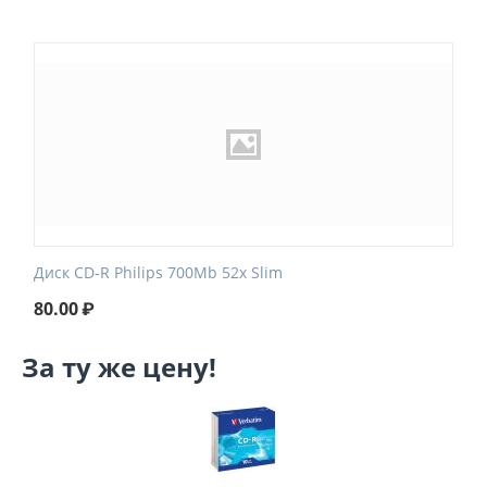
Диск CD-R Philips 700Mb 52x Slim
80.00
₽
За ту же цену!