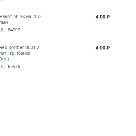
нверт Mirex на 2CD
4.00
₽
лый
Д:
84097
нер Brother BB01.2
4.00
₽
лат 1гр. (банка
0гр.)
Д:
65576