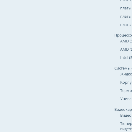
платы
платы 
платы 
Процесс
AMD (
AMD (
Intel 
Системы 
Жидко
Корпу
Термо
Униве
Видеока
Видео
Тюнер
видео