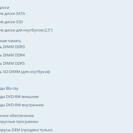
диски
ие диски SATA
ие диски SSD
е диски для ноутбуков (2.5")
ная память
ь DIMM DDR3
ь DIMM DDR4
ь DIMM DDR5
ь SO-DIMM (для ноутбуков)
ды Blu-ray
ды DVD-RW внешние
ды DVD-RW внутренние
мное обеспечение
ирусные программы
ирусы OEM (продажа только