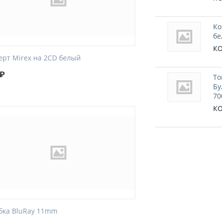
Ко
бе
КО
ерт Mirex на 2CD белый
₽
То
Бу
70
КО
бка BluRay 11mm