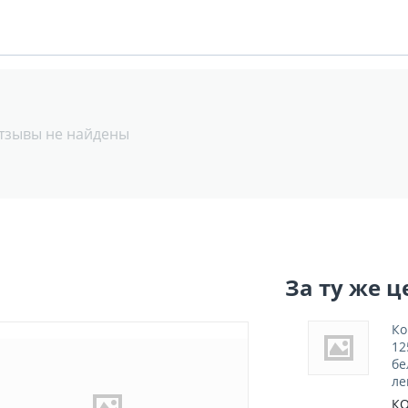
тзывы не найдены
За ту же ц
Ко
12
бе
ле
КО