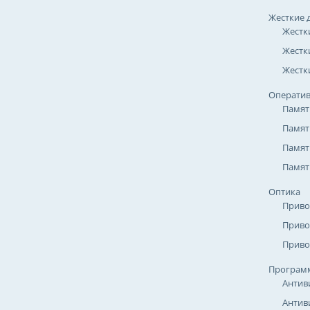
Жесткие 
Жестк
Жестк
Жестки
Оператив
Памят
Памят
Памят
Памят
Оптика
Приво
Приво
Приво
Програм
Антив
Антив