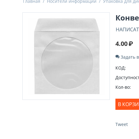
Главная
/
Носители информации
/
Упаковка для ди
Конве
НАПИСАТ
4.00
₽
Задать 
КОД:
Доступност
Кол-во:
В КОРЗ
Tweet