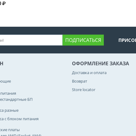
0
₽
ПОДПИСАТЬСЯ
ПРИСО
Н
ОФОРМЛЕНИЕ ЗАКАЗА
Доставка и оплата
ующие
Возврат
Store locator
 питания
естандартные БП
са разные
са с блоком питания
кие платы
 для AMD (Socket-AM4)