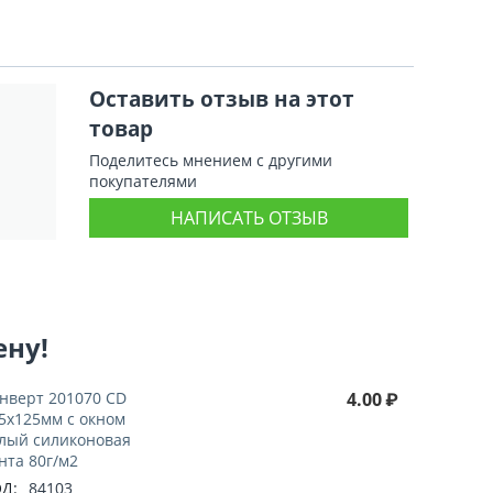
Оставить отзыв на этот
товар
Поделитесь мнением с другими
покупателями
НАПИСАТЬ ОТЗЫВ
ену!
нверт 201070 CD
4.00
₽
5x125мм с окном
лый силиконовая
нта 80г/м2
Д:
84103