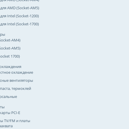
 для AMD (Socket-AM5)
для Intel (Socket-1200)
для Intel (Socket-1700)
оры
Socket-AM4)
Socket-AM5)
(Socket 1700)
охлаждения
стное охлаждение
сные вентиляторы
паста, термоклей
рсальные
рты
карты PCI-E
ы TV/FM и платы
захвата