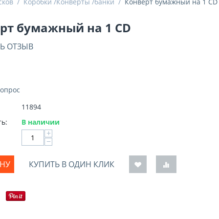
сков
/
Коробки /Конверты /банки
/
Конверт бумажный на 1 CD
рт бумажный на 1 CD
Ь ОТЗЫВ
вопрос
11894
ь:
В наличии
+
−
ИНУ
КУПИТЬ В ОДИН КЛИК