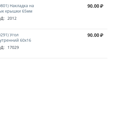
0801) Накладка на
90.00
₽
ык крышки 65мм
Д:
2012
0291) Угол
90.00
₽
утренний 60х16
Д:
17029