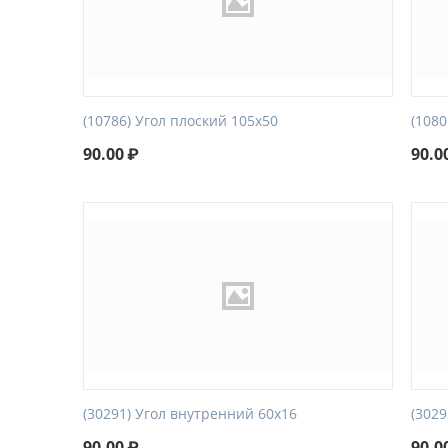
(10786) Угол плоский 105х50
(108
90.00
₽
90.0
(30291) Угол внутренний 60х16
(302
90.00
₽
90.0