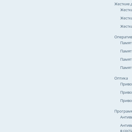
Жесткие 
Жестк
Жестк
Жестки
Оператив
Памят
Памят
Памят
Памят
Оптика
Приво
Приво
Приво
Програм
Антив
Антив
в сост