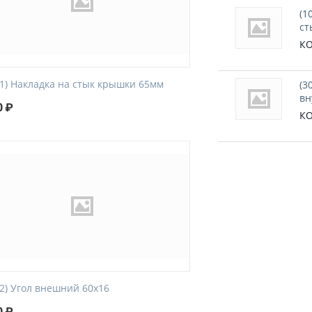
(1
ст
КО
01) Накладка на стык крышки 65мм
(3
вн
0
₽
КО
92) Угол внешний 60х16
0
₽