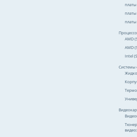
платы
платы 
платы 
Процесс
AMD (
AMD (
Intel 
Системы 
Жидко
Корпу
Термо
Униве
Видеока
Видео
Тюнер
видео