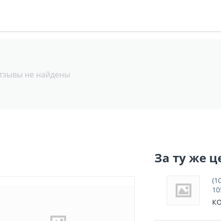
тзывы не найдены
За ту же ц
(1
10
КО