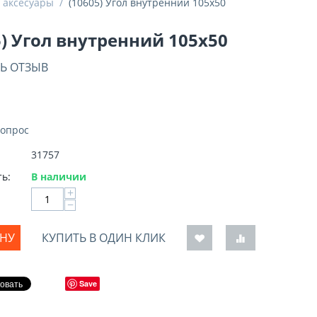
 аксесуары
/
(10605) Угол внутренний 105х50
5) Угол внутренний 105х50
Ь ОТЗЫВ
вопрос
31757
ь:
В наличии
+
−
ИНУ
КУПИТЬ В ОДИН КЛИК
Save