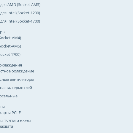
 для AMD (Socket-AM5)
для Intel (Socket-1200)
для Intel (Socket-1700)
оры
Socket-AM4)
Socket-AM5)
(Socket 1700)
охлаждения
стное охлаждение
сные вентиляторы
паста, термоклей
рсальные
рты
карты PCI-E
ы TV/FM и платы
захвата