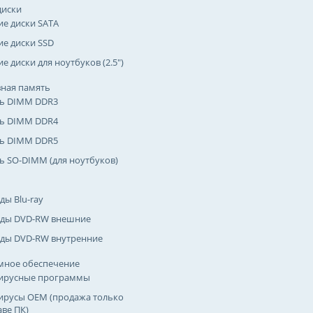
диски
ие диски SATA
ие диски SSD
е диски для ноутбуков (2.5")
ная память
ь DIMM DDR3
ь DIMM DDR4
ь DIMM DDR5
ь SO-DIMM (для ноутбуков)
ды Blu-ray
ды DVD-RW внешние
ды DVD-RW внутренние
мное обеспечение
ирусные программы
ирусы OEM (продажа только
аве ПК)