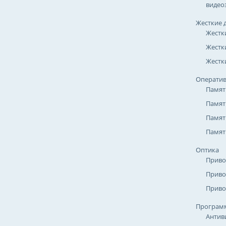
видео
Жесткие 
Жестк
Жестк
Жестки
Оператив
Памят
Памят
Памят
Памят
Оптика
Приво
Приво
Приво
Програм
Антив