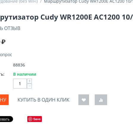
дование (без WiFi)
/
Маршрутизатор Cudy WR1200E AC1200 10/
утизатор Cudy WR1200E AC1200 10/
Ь ОТЗЫВ
0
₽
вопрос
88836
ь:
В наличии
+
−
ИНУ
КУПИТЬ В ОДИН КЛИК
Save