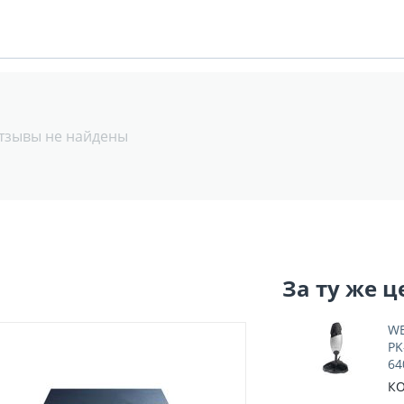
тзывы не найдены
За ту же ц
WE
PK
64
КО