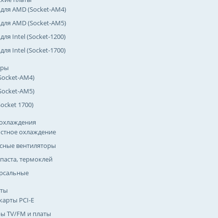
 для AMD (Socket-AM4)
 для AMD (Socket-AM5)
для Intel (Socket-1200)
для Intel (Socket-1700)
оры
Socket-AM4)
Socket-AM5)
(Socket 1700)
охлаждения
стное охлаждение
сные вентиляторы
паста, термоклей
рсальные
рты
карты PCI-E
ы TV/FM и платы