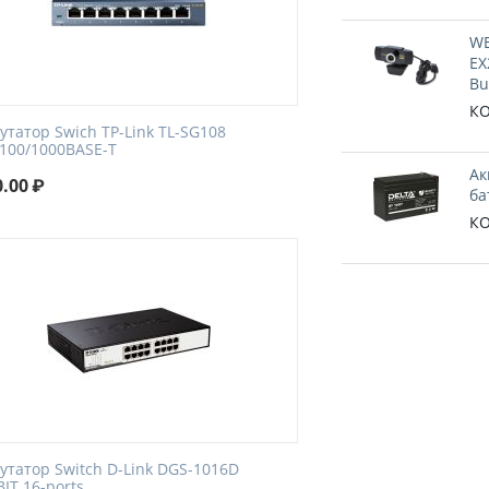
WE
EX
Bu
КО
утатор Swich TP-Link TL-SG108
/100/1000BASE-T
Ак
0.00
₽
ба
КО
утатор Switch D-Link DGS-1016D
IT 16-ports.