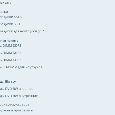
захвата
диски
ие диски SATA
ие диски SSD
е диски для ноутбуков (2.5")
ная память
ь DIMM DDR3
ь DIMM DDR4
ь DIMM DDR5
ь SO-DIMM (для ноутбуков)
ды Blu-ray
ды DVD-RW внешние
ды DVD-RW внутренние
мное обеспечение
ирусные программы