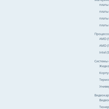
платы
платы
платы 
платы 
Процесс
AMD (
AMD (
Intel 
Системы 
Жидко
Корпу
Термо
Униве
Видеока
Видео
Тюнер