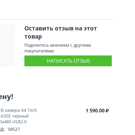
Оставить отзыв на этот
товар
Поделитесь мнением с другими
покупателями
НАПИСАТЬ ОТЗЫВ
ену!
B камера A4 Tech
1 590.00
₽
-635E черный
0x480 USB2.0
Д:
58527