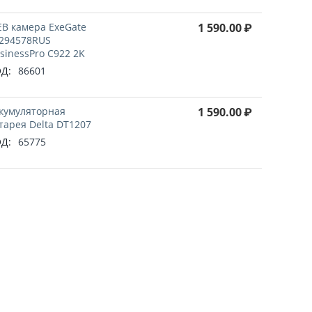
B камера ExeGate
1 590.00
₽
294578RUS
sinessPro C922 2K
Д:
86601
кумуляторная
1 590.00
₽
тарея Delta DT1207
Д:
65775