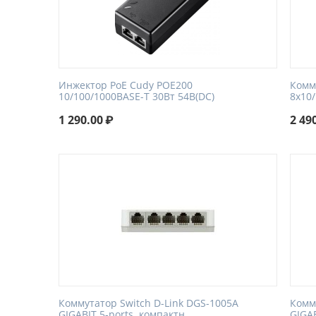
Инжектор PoE Cudy POE200
Комм
10/100/1000BASE-T 30Вт 54В(DC)
8x10
1 290.00
₽
2 49
Коммутатор Switch D-Link DGS-1005A
Комм
GIGABIT 5-ports. компактн.
GIGAB