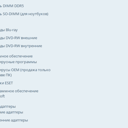
ь DIMM DDR5
ь SO-DIMM (для ноутбуков)
ды Blu-ray
ды DVD-RW внешние
ды DVD-RW внутренние
мное обеспечение
ирусные программы
ирусы OEM (продажа только
аве ПК)
ки ESET
аммное обеспечение
oft
адаптеры
ие адаптеры
енние адаптеры