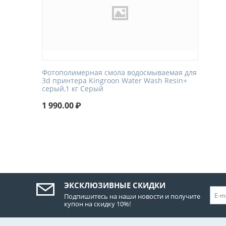
Фотополимерная смола водосмываемая для
3d принтера Kingroon Water Wash Resin+
серый,1 кг Серый
1 990.00
₽
ЭКСКЛЮЗИВНЫЕ СКИДКИ
Подпишитесь на наши новости и получите
купон на скидку 10%!