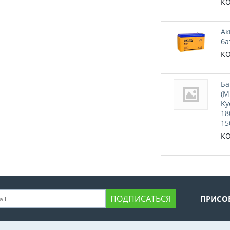
КО
Ак
ба
КО
Ба
(M
Ky
18
15
КО
ПОДПИСАТЬСЯ
ПРИСО