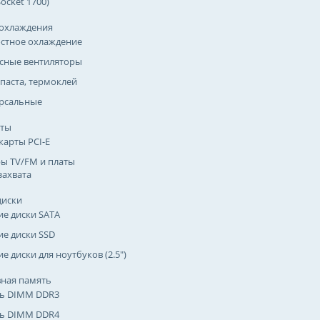
(Socket 1700)
охлаждения
стное охлаждение
сные вентиляторы
паста, термоклей
рсальные
рты
карты PCI-E
ы TV/FM и платы
захвата
диски
ие диски SATA
ие диски SSD
е диски для ноутбуков (2.5")
ная память
ь DIMM DDR3
ь DIMM DDR4