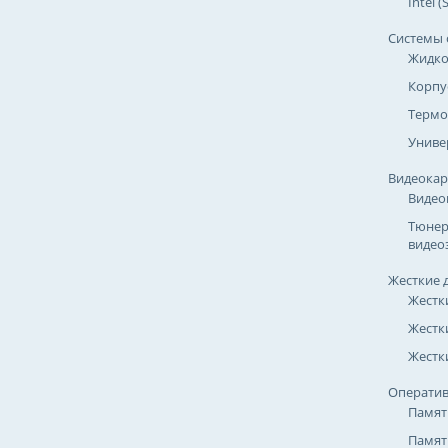
Intel 
Системы 
Жидко
Корпу
Термо
Униве
Видеока
Видео
Тюнер
видео
Жесткие 
Жестк
Жестк
Жестки
Оператив
Памят
Памят