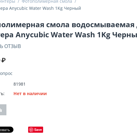
интеры
/
Фотополимерная смола
/
ера Anycubic Water Wash 1Kg Черный
олимерная смола водосмываемая 
ера Anycubic Water Wash 1Kg Черн
Ь ОТЗЫВ
0
₽
вопрос
81981
ь:
Нет в наличии
Save