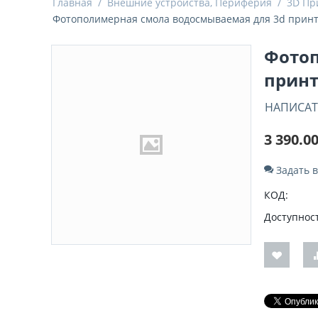
Главная
/
Внешние устройства, Периферия
/
3D Пр
Фотополимерная смола водосмываемая для 3d принт
Фотоп
принт
НАПИСАТ
3 390.0
Задать 
КОД:
Доступност