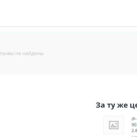
тзывы не найдены
За ту же ц
IP
90
2.