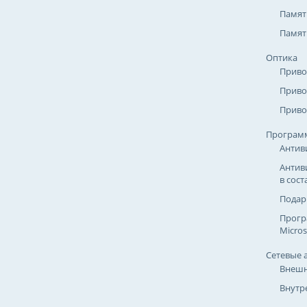
Памят
Памят
Оптика
Приво
Приво
Приво
Програм
Антив
Антив
в сост
Подар
Прогр
Micros
Сетевые 
Внешн
Внутр