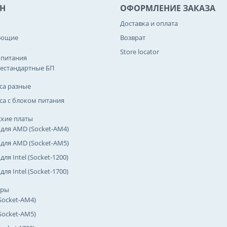
Н
ОФОРМЛЕНИЕ ЗАКАЗА
Доставка и оплата
ующие
Возврат
Store locator
 питания
естандартные БП
са разные
са с блоком питания
кие платы
 для AMD (Socket-AM4)
 для AMD (Socket-AM5)
для Intel (Socket-1200)
для Intel (Socket-1700)
оры
Socket-AM4)
Socket-AM5)