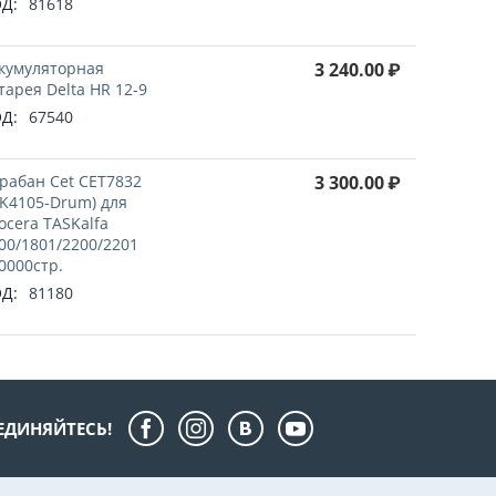
Д:
81618
кумуляторная
3 240.00
₽
тарея Delta HR 12-9
Д:
67540
рабан Cet CET7832
3 300.00
₽
K4105-Drum) для
ocera TASKalfa
00/1801/2200/2201
0000стр.
Д:
81180
ЕДИНЯЙТЕСЬ!