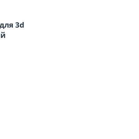
для 3d
ый