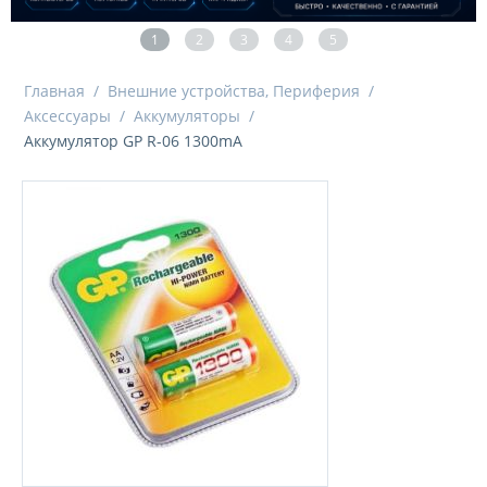
1
2
3
4
5
Главная
/
Внешние устройства, Периферия
/
Аксессуары
/
Аккумуляторы
/
Аккумулятор GP R-06 1300mA