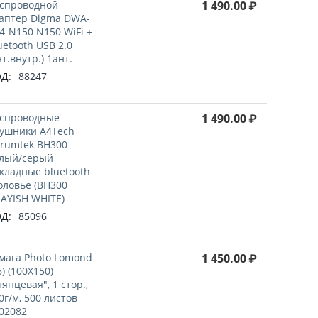
спроводной
1 490.00
₽
аптер Digma DWA-
4-N150 N150 WiFi +
uetooth USB 2.0
нт.внутр.) 1ант.
Д:
88247
спроводные
1 490.00
₽
ушники A4Tech
rumtek BH300
лый/серый
кладные bluetooth
оловье (BH300
AYISH WHITE)
Д:
85096
мага Photo Lomond
1 450.00
₽
6) (100X150)
лянцевая", 1 стор.,
0г/м, 500 листов
02082