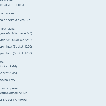
 питания
естандартные БП
са разные
са с блоком питания
кие платы
 для AMD (Socket-AM4)
 для AMD (Socket-AM5)
для Intel (Socket-1200)
для Intel (Socket-1700)
оры
Socket-AM4)
Socket-AM5)
(Socket 1700)
охлаждения
стное охлаждение
сные вентиляторы