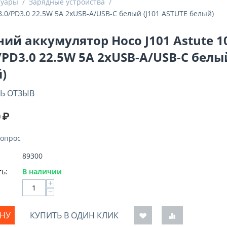
суары
/
Зарядные устройства
/
.0/PD3.0 22.5W 5A 2xUSB-A/USB-C белый (J101 ASTUTE белый)
ий аккумулятор Hoco J101 Astute 
/PD3.0 22.5W 5A 2xUSB-A/USB-C белый
)
Ь ОТЗЫВ
0
₽
вопрос
89300
ь:
В наличии
+
−
ИНУ
КУПИТЬ В ОДИН КЛИК