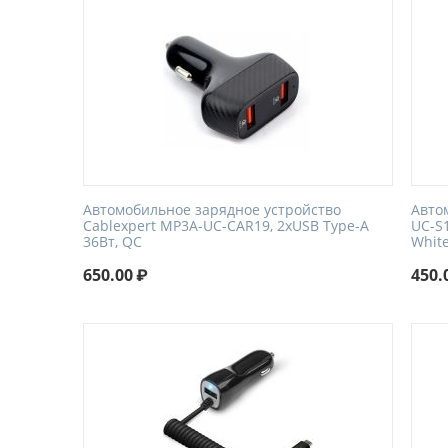
Автомобильное зарядное устройство
Авто
Cablexpert MP3A-UC-CAR19, 2хUSB Type-A
UC-S1
36Вт, QC
Whit
650.00
₽
450.