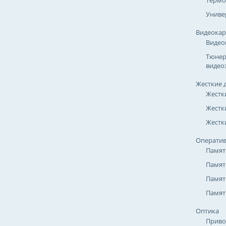
Термо
Униве
Видеока
Видео
Тюнер
видео
Жесткие 
Жестк
Жестк
Жестки
Оператив
Памят
Памят
Памят
Памят
Оптика
Приво