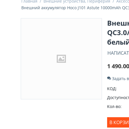
Главная
/
Внешние устройства, Периферия
/
Аксес
Внешний аккумулятор Hoco J101 Astute 10000mAh QC3
Внешн
QC3.0
белый
НАПИСАТ
1 490.0
Задать 
КОД:
Доступност
Кол-во:
В КОРЗ