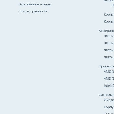
Блоки
Отложенные товары
Н
Список сравнения
Корпу
Корпу
Материнс
платы
платы
платы 
платы 
Процесс
AMD (
AMD (
Intel 
Системы 
Жидко
Корпу