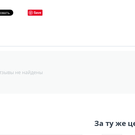
Save
тзывы не найдены
За ту же ц