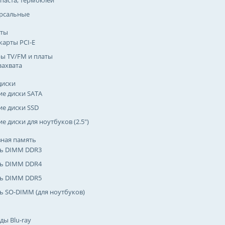
паста, термоклей
рсальные
рты
карты PCI-E
ы TV/FM и платы
захвата
диски
ие диски SATA
ие диски SSD
е диски для ноутбуков (2.5")
ная память
ь DIMM DDR3
ь DIMM DDR4
ь DIMM DDR5
ь SO-DIMM (для ноутбуков)
ды Blu-ray