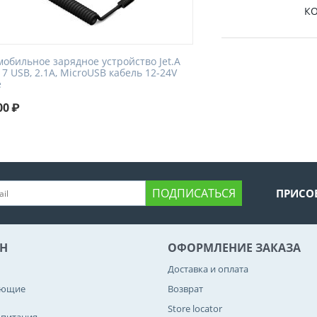
КО
мобильное зарядное устройство Jet.A
7 USB, 2.1A, MicroUSB кабель 12-24V
e
00
₽
ПОДПИСАТЬСЯ
ПРИСО
Н
ОФОРМЛЕНИЕ ЗАКАЗА
Доставка и оплата
ующие
Возврат
Store locator